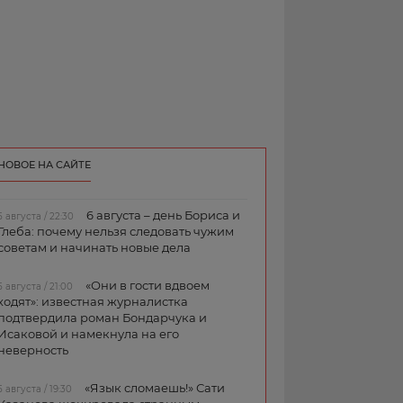
НОВОЕ НА САЙТЕ
6 августа – день Бориса и
5 августа / 22:30
Глеба: почему нельзя следовать чужим
советам и начинать новые дела
«Они в гости вдвоем
5 августа / 21:00
ходят»: известная журналистка
подтвердила роман Бондарчука и
Исаковой и намекнула на его
неверность
«Язык сломаешь!» Сати
5 августа / 19:30