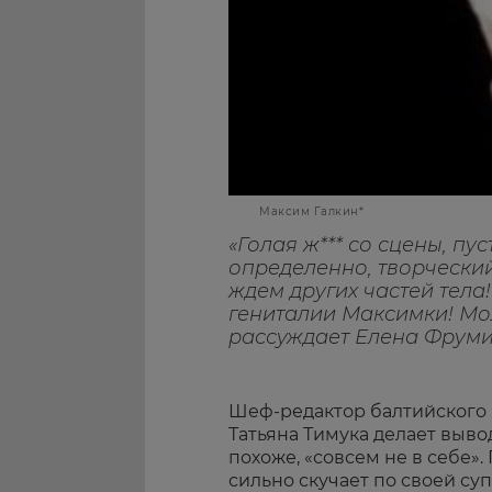
Максим Галкин*
«Голая ж*** со сцены, пус
определенно, творческий
ждем других частей тела
гениталии Максимки! Мол
рассуждает Елена Фруми
Шеф-редактор балтийского
Татьяна Тимука делает выво
похоже, «совсем не в себе»
сильно скучает по своей су