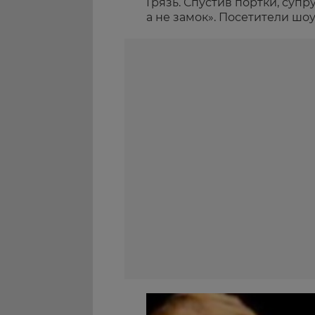
Грязь. Спустив портки, супр
а не замок». Посетители шоу