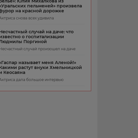
белье»: Юлия Михалкова из
«Уральских пельменей» произвела
фурор на красной дорожке
Актриса снова всех удивила
Несчастный случай на даче: что
известно о госпитализации
Людмилы Поргиной
Несчастный случай произошел на даче
«Гаспар называет меня Аленой!»
Какими растут внуки Хмельницкой
и Кеосаяна
Актриса дала большое интервью