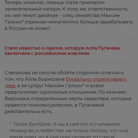
Теперь, конечно, певица стала примером
замечательной матери. К тому же, ответственность
на ней лежит двойная - отец семейства Максим
Галкин* (признан иноагентом) больше зарабатывать
в России не может.
Стало известно о сделке, которую Алла Пугачева
заключила с российскими властями
Степанова не смогла обойти стороной сплетни о
том, что Алла Борисовна
буквально «притягивает»
геев
, а ее супруг Максим Галкин* и вовсе
предпочитает однополые отношения. По мнению
Вероники, определенные черты характера, которые
нравятся гомосексуалистам, в Пугачевой
действительно есть.
"...Такая бунтарка. А мы в ней это и считываем,
почему ее и любят геи: не только потому, что она
такая дива, но в ней присутствует та самая