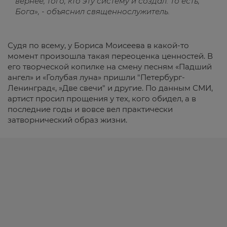
вернее, того, кто эту систему и создал. То есть,
Бога», - объяснил священнослужитель.
Судя по всему, у Бориса Моисеева в какой-то
момент произошла такая переоценка ценностей. В
его творческой копилке на смену песням «Падший
ангел» и «Голубая луна» пришли "Петербург-
Ленинград«, »Две свечи" и другие. По данным СМИ,
артист просил прощения у тех, кого обидел, а в
последние годы и вовсе вел практически
затворнический образ жизни.