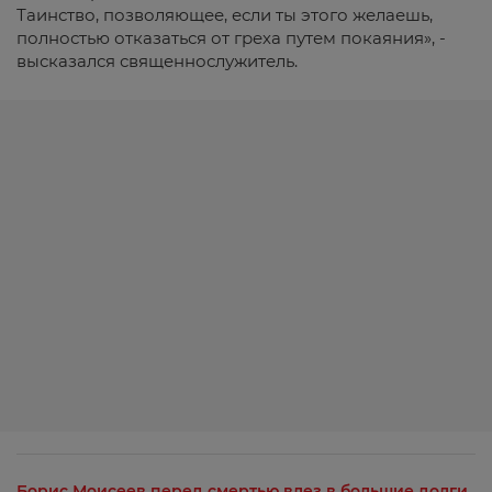
Таинство, позволяющее, если ты этого желаешь,
полностью отказаться от греха путем покаяния», -
высказался священнослужитель.
Борис Моисеев перед смертью влез в большие долги