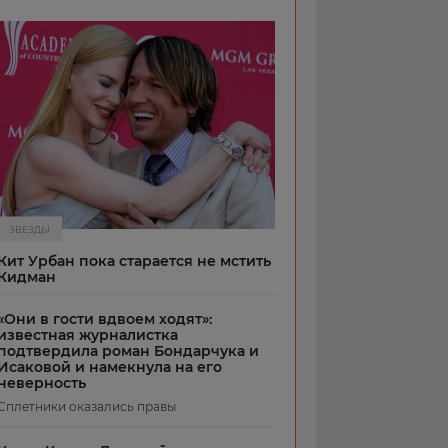
ЗВЕЗДЫ
Кит Урбан пока старается не мстить
Кидман
«Они в гости вдвоем ходят»:
известная журналистка
подтвердила роман Бондарчука и
Исаковой и намекнула на его
неверность
Сплетники оказались правы