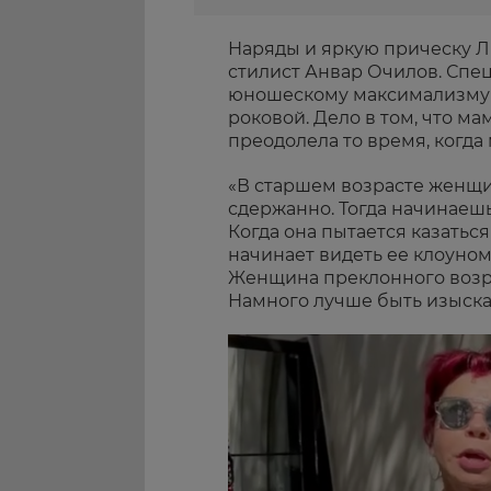
Наряды и яркую прическу 
стилист Анвар Очилов. Спец
юношескому максимализму 
роковой. Дело в том, что ма
преодолела то время, когда
«В старшем возрасте женщи
сдержанно. Тогда начинаешь
Когда она пытается казатьс
начинает видеть ее клоуном
Женщина преклонного возра
Намного лучше быть изыска