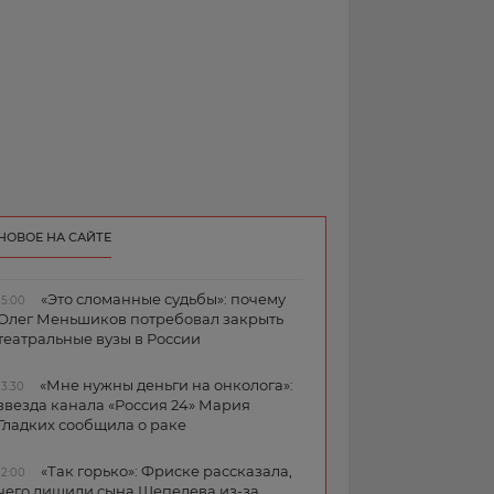
НОВОЕ НА САЙТЕ
«Это сломанные судьбы»: почему
15:00
Олег Меньшиков потребовал закрыть
театральные вузы в России
«Мне нужны деньги на онколога»:
13:30
звезда канала «Россия 24» Мария
Гладких сообщила о раке
«Так горько»: Фриске рассказала,
12:00
чего лишили сына Шепелева из-за