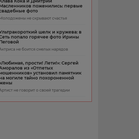
Клава Кока и Дмитрий
Масленников поженились: первые
свадебные фото
Молодожены не скрывают счастья
Ультракороткий шелк и кружева: в
Сеть попало горячее фото Ирины
Пеговой
Актриса не боится смелых нарядов
«Любимая, прости! Лети!»: Сергей
Аморалов из «Отпетых
мошенников» установил памятник
на могиле тайно похороненной
жены
Артист не говорит о своей трагедии