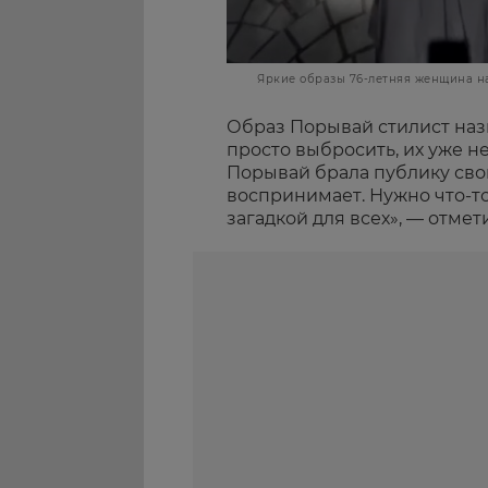
Яркие образы 76-летняя женщина н
Образ Порывай стилист наз
просто выбросить, их уже н
Порывай брала публику свои
воспринимает. Нужно что-то
загадкой для всех», — отмет