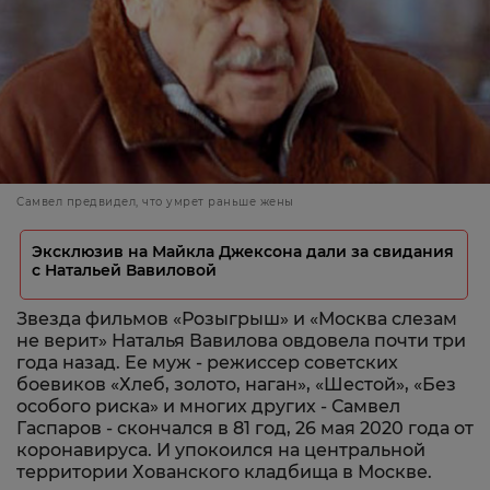
Самвел предвидел, что умрет раньше жены
Эксклюзив на Майкла Джексона дали за свидания
с Натальей Вавиловой
Звезда фильмов «Розыгрыш» и «Москва слезам
не верит» Наталья Вавилова овдовела почти три
года назад. Ее муж - режиссер советских
боевиков «Хлеб, золото, наган», «Шестой», «Без
особого риска» и многих других - Самвел
Гаспаров - скончался в 81 год, 26 мая 2020 года от
коронавируса. И упокоился на центральной
территории Хованского кладбища в Москве.