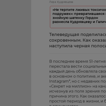
Лера Кудрявцева
«Не терпите лживых токсичн
подружек»: превратившаяся 
знойную шатенку Гордон
разнесла Кудрявцеву и Гали
Телеведущая поделилас
сокровенным. Как оказа
наступила черная полоса
В последнее время 51-летн
перестала вести социальные
каждый день обновляла свой
в основном о политике, и а
Instagram*, но с недавних 
«Секрет на миллион» на кан
исчезнув из поля зрения по
причина этого. Как оказало
простой период в жизни, и 