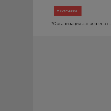
▼ источники
*
Организация запрещена н