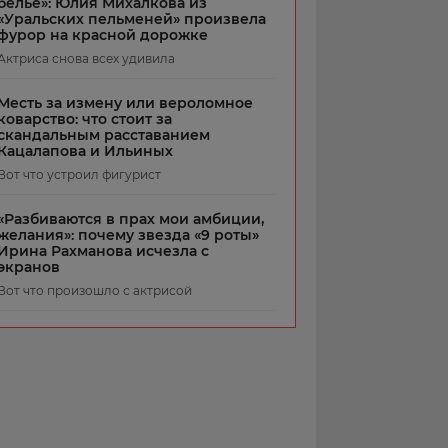
белье»: Юлия Михалкова из
«Уральских пельменей» произвела
фурор на красной дорожке
Актриса снова всех удивила
Месть за измену или вероломное
коварство: что стоит за
скандальным расставанием
Кацалапова и Ильиных
Вот что устроил фигурист
«Разбиваются в прах мои амбиции,
желания»: почему звезда «9 роты»
Ирина Рахманова исчезла с
экранов
Вот что произошло с актрисой