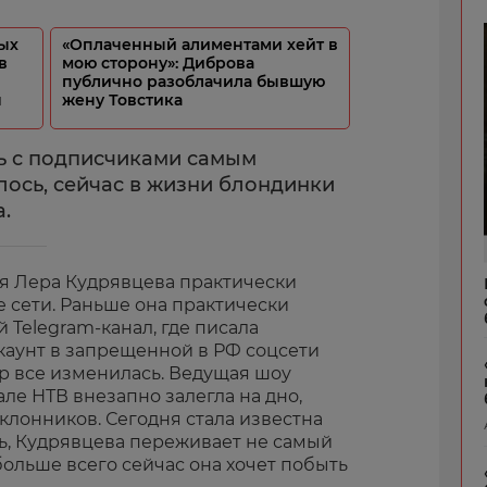
ых
«Оплаченный алиментами хейт в
в
мою сторону»: Диброва
публично разоблачила бывшую
ч
жену Товстика
ь с подписчиками самым
лось, сейчас в жизни блондинки
.
яя Лера Кудрявцева практически
 сети. Раньше она практически
 Telegram-канал, где писала
ккаунт в запрещенной в РФ соцсети
пор все изменилась. Ведущая шоу
але НТВ внезапно залегла на дно,
клонников. Сегодня стала известна
сь, Кудрявцева переживает не самый
больше всего сейчас она хочет побыть