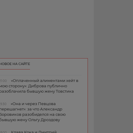
НОВОЕ НА САЙТЕ
«Оплаченный алиментами хейт в
21:00
мою сторону»: Диброва публично
разоблачила бывшую жену Товстика
«Она и через Певцова
19:30
перешагнет»: за что Александр
Боровиков разобиделся на свою
бывшую жену Ольгу Дроздову
Клава Кока и Дмитрий
18:00