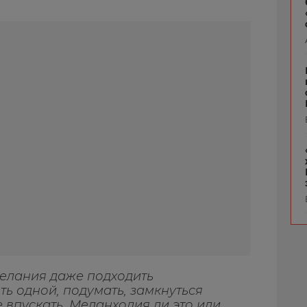
желания даже подходить
ть одной, подумать, замкнуться
е впускать. Меланхолия ли это или