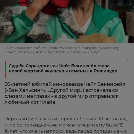
Кейт Бекинсейл любила наряжать Клайва в причудливую одежду.
Может, поэтому у него и был такой недовольный вид?
Судьба Сарандон: как Кейт Бекинсейл стала
новой жертвой «культуры отмены» в Голливуде
50-летний юбилей кинозвезда Кейт Бекинсейл
(«Ван Хельсинг», «Другой мир») встречала со
слезами на глазах - в другой мир отправился
любимый кот Клайв.
Перса актриса взяла из приюта больше 10 лет назад,
и, по ее прикидкам, на момент смерти ему было 15 -
16 лет. Что очень неплохо, ведь перед попаданием в