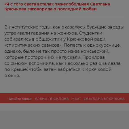
«Я с того света встала»: тяжелобольная Светлана
Крючкова заговорила о последней любви
В институтские годы, как оказалось, будущие звезды
устраивали гадания на женихов. Студентки
собирались в общежитии у Крючковой ради
«спиритических сеансов». Попасть к однокурснице,
однако, было не так просто из-за консьержей,
которые посторонних не пускали. Проклова
со смехом вспомнила, как несколько раз она лезла
по крыше, чтобы затем забраться к Крючковой
в окно.
Читайте также:
ЕЛЕНА ПРОКЛОВА
МХАТ
СВЕТЛАНА КРЮЧКОВА