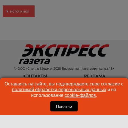
▼ источники
© ООО «Спектр Медиа» 2026 Возрастная категория сайта: 18+
КОНТАКТЫ
РЕКЛАМА
Оставаясь на сайте, вы подтверждаете свое согласие с
КУКИ-ФАЙЛЫ
ПОЛЬЗОВАТЕЛЬСКОЕ
политикой обработки персональных данных
и на
СОГЛАШЕНИЕ
использование
cookie-файлов
.
Понятно