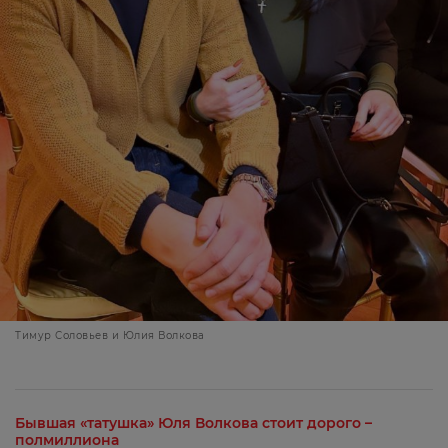
Тимур Соловьев и Юлия Волкова
Бывшая «татушка» Юля Волкова стоит дорого –
полмиллиона