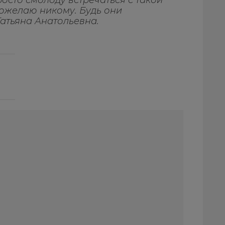
росто смолоду встречаться с такой
ожелаю никому. Будь они
Татьяна Анатольевна.