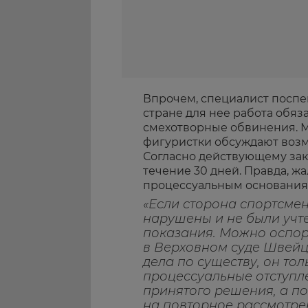
Впрочем, специалист поспе
стране для нее работа обяз
смехотворные обвинения. М
фигуристки обсуждают воз
Согласно действующему зако
течение 30 дней. Правда, ж
процессуальным основания
«Если сторона спортсмен
нарушены и не были учт
показания. Можно оспо
в Верховном суде Швейц
дела по существу, он тол
процессуальные отступл
принятого решения, а по
на повторное рассмотре