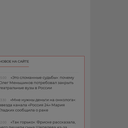
НОВОЕ НА САЙТЕ
«Это сломанные судьбы»: почему
15:00
Олег Меньшиков потребовал закрыть
театральные вузы в России
«Мне нужны деньги на онколога»:
13:30
звезда канала «Россия 24» Мария
Гладких сообщила о раке
«Так горько»: Фриске рассказала,
12:00
чего лишили сына Шепелева из-за