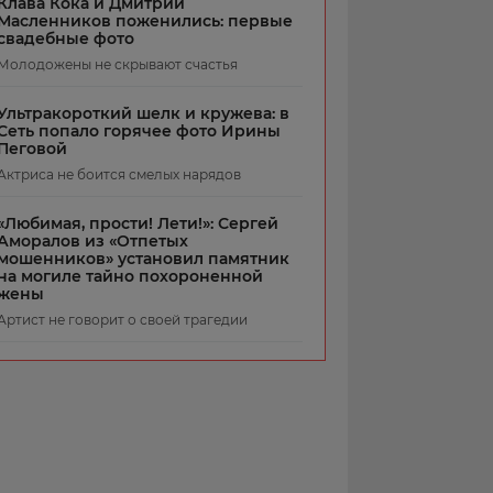
Клава Кока и Дмитрий
Масленников поженились: первые
свадебные фото
Молодожены не скрывают счастья
Ультракороткий шелк и кружева: в
Сеть попало горячее фото Ирины
Пеговой
Актриса не боится смелых нарядов
«Любимая, прости! Лети!»: Сергей
Аморалов из «Отпетых
мошенников» установил памятник
на могиле тайно похороненной
жены
Артист не говорит о своей трагедии