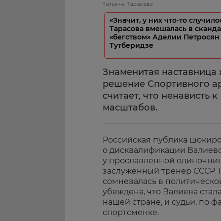
Татьяна Тарасова
«Значит, у них что-то случило
Тарасова вмешалась в сканда
«бегством» Аделии Петросян
Тутберидзе
Знаменитая наставница 
решение Спортивного ар
считает, что ненависть 
масштабов.
Российская публика шокир
о дисквалификации Валиевой
у прославленной одиночн
заслуженный тренер СССР Та
сомневалась в политическо
убеждена, что Валиева стал
нашей стране, и судьи, по ф
спортсменке.