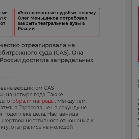
сь»:
«Это сломанные судьбы»: почему
л с
Олег Меньшиков потребовал
 от
закрыть театральные вузы в
России
жестко отреагировала на
битражного суда (CAS). Она
к России достигла запредельных
ована вердиктом CAS
 на четыре года. Также
ицы
отобрали награды
. Между тем,
тьяна Тарасова не на секунду не
й подоплеке дела. Наставница
а жертвой негативного отношения к
акту, отыгрались на молодой