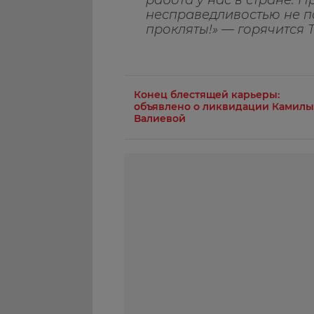
работа у нас в стране. П
несправедливостью не п
прокляты!» — горячится 
Конец блестящей карьеры:
объявлено о ликвидации Камилы
Валиевой