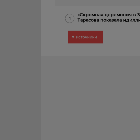
«Скромная церемония в ЗА
1
Тарасова показала идилл
▼ источники