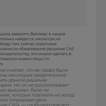
шила заверить Валиеву: в нашей
ательно найдется, несмотря на
ежду тем, сейчас соратники
можности обжалования решения CAS.
нодательству, это можно сделать в
аловаться можно лишь по
м.
ки считает, что ее права были
ены некоторые свидетельские
рить данное решение
арии. Но он не рассматривает
ько выясняет, были ли
ения, которые повлияли на исход
том отправляет дело
ние CAS», — сообщила адвокат