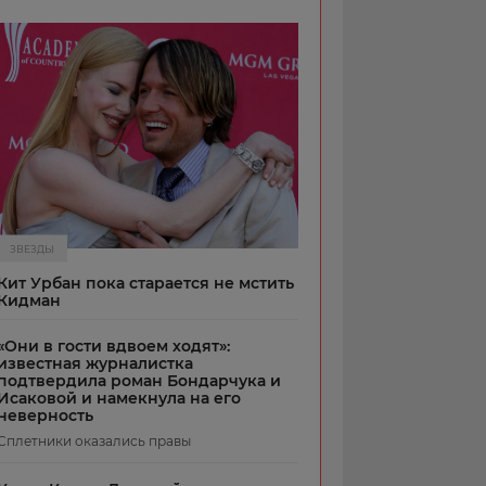
ЗВЕЗДЫ
Кит Урбан пока старается не мстить
Кидман
«Они в гости вдвоем ходят»:
известная журналистка
подтвердила роман Бондарчука и
Исаковой и намекнула на его
неверность
Сплетники оказались правы