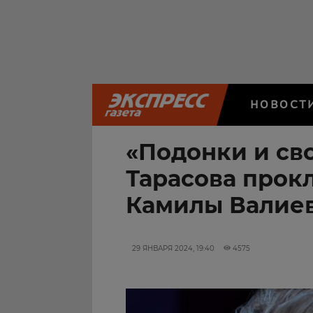
НОВОСТ
«Подонки и сво
Тарасова прок
Камилы Валие
29 ЯНВАРЯ 2024, 19:40
4575