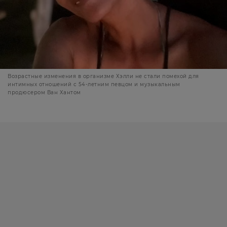
Возрастные изменения в организме Хэлли не стали помехой для
интимных отношений с 54-летним певцом и музыкальным
продюсером Ван Хантом