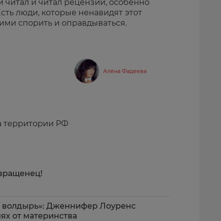
ли читал и читал рецензии, особенно
Есть люди, которые ненавидят этот
ими спорить и оправдываться.
Алёна Фадеева
а территории РФ
звращенец!
ь волдырь»: Дженнифер Лоуренс
ях от материнства