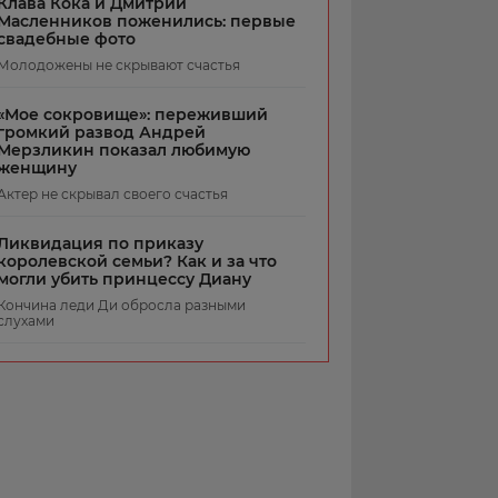
Клава Кока и Дмитрий
Масленников поженились: первые
свадебные фото
Молодожены не скрывают счастья
«Мое сокровище»: переживший
громкий развод Андрей
Мерзликин показал любимую
женщину
Актер не скрывал своего счастья
Ликвидация по приказу
королевской семьи? Как и за что
могли убить принцессу Диану
Кончина леди Ди обросла разными
слухами