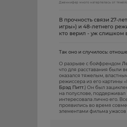
Дженнифер много натерпелась от тяжёл
В прочность связи 27-ле
игры») и 48-летнего реж
кто верил - уж слишком 
Так оно и случилось: отнош
О разрыве с бойфрендом
Л
что для расставания были в
оказался тяжелым, властным.
режиссера из его картины «
Брэд Питт
.) Он был зацикле
на полуслове, поддерживал 
интересовала лично его. Вс
проявились во время совме
элементами фильма ужасов 