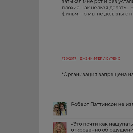
затыкал мне рот и без уста
плохие. Так нельзя делать… 
фильм, но мы не должны с н
#50/2017
ДЖЕННИФЕР ЛОУРЕНС
*
Организация запрещена н
Роберт Паттинсон не и
«Это почти как нащупат
откровенно об ощущени