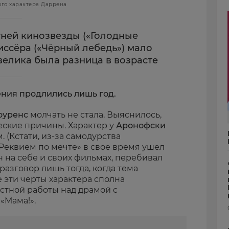
ого характера Даррена
тней кинозвезды («Голодные
иссёра («Чёрный лебедь») мало
велика была разница в возрасте
ения продлились лишь год.
оуренс
молчать не стала. Выяснилось,
еские причины. Характер у
Аронофски
 (Кстати, из-за самодурства
Реквием по мечте» в свое время ушел
н на себе и своих фильмах, перебивал
разговор лишь тогда, когда тема
е эти черты характера сполна
стной работы над драмой с
«Мама!».