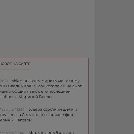
НОВОЕ НА САЙТЕ
«Нам незачем мириться»: почему
09:00
сын Владимира Высоцкого так и не смог
найти общий язык с его последней
любовью Мариной Влади
Ультракороткий шелк и
7 августа / 22:30
кружева: в Сеть попало горячее фото
Ирины Пеговой
Марьев день 8 августа
7 августа / 21:00