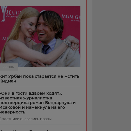
ЗВЕЗДЫ
Кит Урбан пока старается не мстить
Кидман
«Они в гости вдвоем ходят»:
известная журналистка
подтвердила роман Бондарчука и
Исаковой и намекнула на его
неверность
Сплетники оказались правы