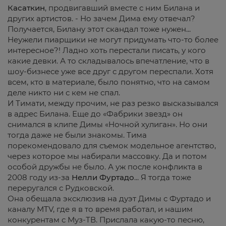
Касаткин
, продвигавший вместе с ним Билана и
других артистов. - Но зачем Дима ему отвечал?
Получается, Билану этот скандал тоже нужен...
Неужели пиарщики не могут придумать что-то более
интересное?! Ладно хоть перестали писать, у кого
какие девки. А то складывалось впечатление, что в
шоу-бизнесе уже все друг с другом переспали. Хотя
всем, кто в материале, было понятно, что на самом
деле никто ни с кем не спал.
И Тимати, между прочим, не раз резко высказывался
в адрес Билана. Еще до «Фабрики звезд» он
снимался в клипе Димы «Ночной хулиган». Но они
тогда даже не были знакомы. Тима
порекомендовало для съемок модельное агентство,
через которое мы набирали массовку. Да и потом
особой дружбы не было. А уж после конфликта в
2008 году из-за
Нелли Фуртадо
... Я тогда тоже
переругался с Рудковской.
Она обещала эксклюзив на дуэт Димы с Фуртадо и
каналу MTV, где я в то время работал, и нашим
конкурентам с Муз-ТВ. Прислала какую-то песню,