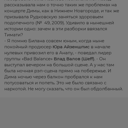
рассказывала нам о точно таких же проблемах на
концерте Димы, как в Нижнем Новгороде, и так же
призывала Рудковскую заняться здоровьем
подопечного (№ 49, 2009). Удивило в нынешней
истории одно: зачем в эти разборки ввязался
Тимати?
- Я помню Билана совсем юным, когда ныне
покойный продюсер
Юра Айзеншпис
в начале
нулевых привозил его в Анапу, - поведал лидер
группы «Bad Balance»
Влад Валов (Шеff)
. - Он
выступал вечером на большой сцене. А у нас там
была ночная рэп-сцена прямо на побережье. И
Дима ночью через балкон пробрался к нам
потусоваться и попеть. Это не было связано с
наркотой. Не могу сказать, что он был обдолбанный.