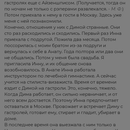
гастролях еще с Айзеншписом. (Получается, тогда он
по ночам не только с рэперами развлекался.
- М. Ф.
)
Потом приехала к нему в гости в Москву. Здесь уже
меня с ней познакомили.
Конечно, отношения у них с Димой странные. Они
сто раз расходились и сходились. Первый раз Инна
приехала с подругой. Пожила два месяца. Потом
поссорилась с моим братом из-за подруги и
вернулась к себе в Анапу. Года полтора или два они
не общались. Потом у меня была свадьба. Я
пригласила Инну, и их общение снова
возобновилось. В Анапе Инна работала
инструктором по лечебной гимнастике. А сейчас
учится на стилиста-визажиста. Время от времени
ездит с Димой на гастроли. Это, конечно, тяжело.
Когда Дима работает, он сильно нервничает, и от
него всем достается. Поэтому Инна предпочитает
оставаться в Москве. Провожает и встречает Диму с
гастролей, готовит ему, стирает и гладит, убирает в
доме.
В последнее время она выезжала с ним только в