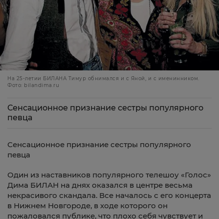
На 25-летии БИЛАНА Тимур обнимался и с Яной, и с именинником.
Фото: bilandima.ru
Сенсационное признание сестры популярного
певца
Сенсационное признание сестры популярного
певца
Один из наставников популярного телешоу «Голос»
Дима БИЛАН на днях оказался в центре весьма
некрасивого скандала. Все началось с его концерта
в Нижнем Новгороде, в ходе которого он
пожаловался публике, что плохо себя чувствует и