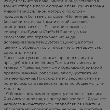
их дуэт заткнет за пояс Тимати. А он участвовал в
том же отборе в паре с оперной певицей из Казани
Аидой Гарифуллиной
, которую, по слухам,
продвигали богатые спонсоры. «Почему вы так
беспокоитесь из-за Тимати и этой девочки? -
поинтересовался я. - Разве они серьезные
конкуренты Диме и Юле?» И Яна тогда мне
рассказала, что первоначально Аида
договаривалась петь дуэтом с Димой, а потом
каким-то образом получилось, что с ней вдруг стал
работать Тимати.
После всего услышанного я предположил, что
враждебные отношения у Тимати сложились не
столько с Биланом, сколько с Рудковской, которой
предприимчивый рэпер мешал осуществлять ее
бизнес-проекты. Но обсудить эту версию с ней не
получилось, хотя мы весьма приятно общаемся уже
много лет.
- Я больше не комментирую эту историю, - заявила
Яна Александровна, не дослушав вопрос. - Я уже все
написала в «Инстаграм**». Уподобляться Тимати и
обсуждать его «приводность» не хочу. Он поступил