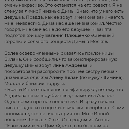
очень некрасиво. Это останется на его совести. Я не
слежу за личной жизнью Димы. Знаю, что у него есть
девушка. Правда, как ее зовут и чем она занимается,
мне неизвестно. Дима нас еще не знакомил. Честно
говоря, мне сейчас не до его девушек. Я занята
подготовкой шоу
Евгения Плющенко
«Снежный
король» и сольного концерта Димы в Москве.
Более осведомленными оказались поклонницы
Билана. Они сообщили, что законспирированную
девушку Димы зовут
Инна Андреева
, и
посоветовали расспросить про нее сестру певца -
дизайнера одежды
Алену Белан
(по мужу -
Зимина
).
Мол, они близкие подруги.
- Брат и Инна отношения не афишируют, потому что
Андреева не из шоу-бизнеса, - заметила Алена. -
Одно время про нее пошел слух. И сразу начали
писать гадости в соцсети, всячески оскорблять. Сами
понимаете, это не очень приятно. Мы с Инной
общаемся больше 10 лет. Она родом из Анапы.
Познакомилась с Димой, когда он был там на