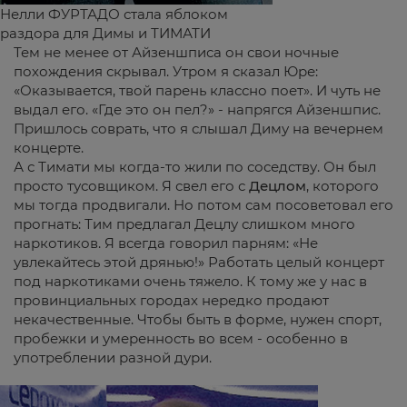
Нелли ФУРТАДО стала яблоком
раздора для Димы и ТИМАТИ
Тем не менее от Айзеншписа он свои ночные
похождения скрывал. Утром я сказал Юре:
«Оказывается, твой парень классно поет». И чуть не
выдал его. «Где это он пел?» - напрягся Айзеншпис.
Пришлось соврать, что я слышал Диму на вечернем
концерте.
А с Тимати мы когда-то жили по соседству. Он был
просто тусовщиком. Я свел его с
Децлом
, которого
мы тогда продвигали. Но потом сам посоветовал его
прогнать: Тим предлагал Децлу слишком много
наркотиков. Я всегда говорил парням: «Не
увлекайтесь этой дрянью!» Работать целый концерт
под наркотиками очень тяжело. К тому же у нас в
провинциальных городах нередко продают
некачественные. Чтобы быть в форме, нужен спорт,
пробежки и умеренность во всем - особенно в
употреблении разной дури.