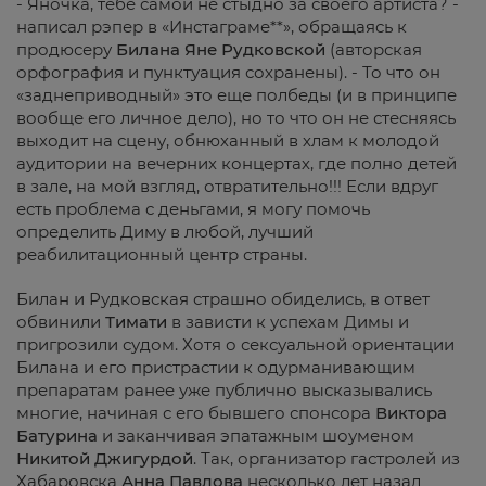
- Яночка, тебе самой не стыдно за своего артиста? -
написал рэпер в «Инстаграме**», обращаясь к
продюсеру
Билана Яне Рудковской
(авторская
орфография и пунктуация сохранены). - То что он
«заднеприводный» это еще полбеды (и в принципе
вообще его личное дело), но то что он не стесняясь
выходит на сцену, обнюханный в хлам к молодой
аудитории на вечерних концертах, где полно детей
в зале, на мой взгляд, отвратительно!!! Если вдруг
есть проблема с деньгами, я могу помочь
определить Диму в любой, лучший
реабилитационный центр страны.
Билан и Рудковская страшно обиделись, в ответ
обвинили
Тимати
в зависти к успехам Димы и
пригрозили судом. Хотя о сексуальной ориентации
Билана и его пристрастии к одурманивающим
препаратам ранее уже публично высказывались
многие, начиная с его бывшего спонсора
Виктора
Батурина
и заканчивая эпатажным шоуменом
Никитой Джигурдой
. Так, организатор гастролей из
Хабаровска
Анна Павлова
несколько лет назад