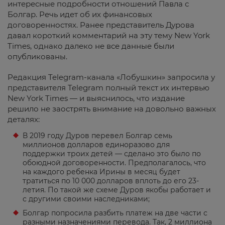
интересные подробности отношений Павла с
Болгар. Речь идет об их финансовых
договоренностях. Ранее представитель Дурова
давал короткий комментарий на эту тему New York
Times, однако далеко не все данные были
опубликованы.
Редакция Telegram-канала «Лобушкин» запросила у
представителя Telegram полный текст их интервью
New York Times — и выяснилось, что издание
решило не заострять внимание на довольно важных
деталях:
В 2019 году Дуров перевел Болгар семь
миллионов долларов единоразово для
поддержки троих детей — сделано это было по
обоюдной договоренности. Предполагалось, что
на каждого ребенка Ирины в месяц будет
тратиться по 10 000 долларов вплоть до его 23-
летия. По такой же схеме Дуров якобы работает и
с другими своими наследниками;
Болгар попросила разбить платеж на две части с
разными назначениями перевода. Так, 2 миллиона