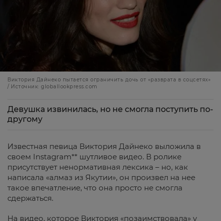
Виктория Дайнеко пытается ограничить дочь от «разврата в соцсетях»
/ Источник: globallookpress.com
Девушка извинилась, но не смогла поступить по-
другому
Известная певица Виктория Дайнеко выложила в
своем Instagram** шутливое видео. В ролике
присутствует ненормативная лексика – но, как
написала «алмаз из Якутии», он произвел на нее
такое впечатление, что она просто не смогла
сдержаться.
На видео, которое Виктория «позаимствовала» у