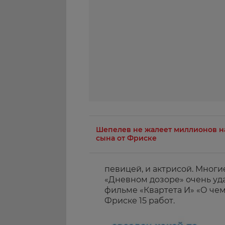
Шепелев не жалеет миллионов н
сына от Фриске
певицей, и актрисой. Многие
«Дневном дозоре» очень уда
фильме «Квартета И» «О чем
Фриске 15 работ.