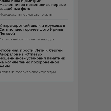
Клава Кока и Дмитрий
Масленников поженились: первые
свадебные фото
Молодожены не скрывают счастья
Ультракороткий шелк и кружева: в
Сеть попало горячее фото Ирины
Пеговой
Актриса не боится смелых нарядов
«Любимая, прости! Лети!»: Сергей
Аморалов из «Отпетых
мошенников» установил памятник
на могиле тайно похороненной
жены
Артист не говорит о своей трагедии