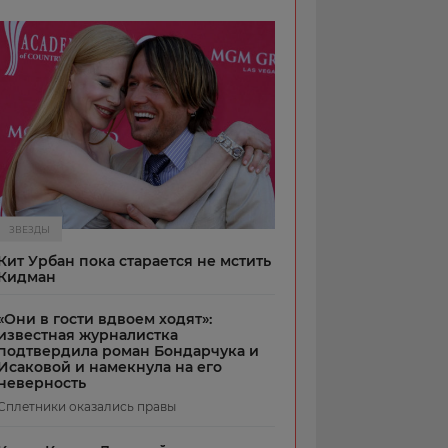
ЗВЕЗДЫ
Кит Урбан пока старается не мстить
Кидман
«Они в гости вдвоем ходят»:
известная журналистка
подтвердила роман Бондарчука и
Исаковой и намекнула на его
неверность
Сплетники оказались правы