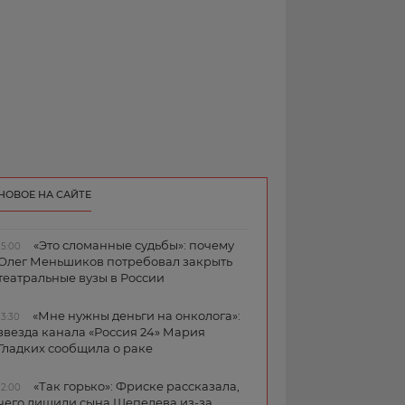
НОВОЕ НА САЙТЕ
«Это сломанные судьбы»: почему
15:00
Олег Меньшиков потребовал закрыть
театральные вузы в России
«Мне нужны деньги на онколога»:
13:30
звезда канала «Россия 24» Мария
Гладких сообщила о раке
«Так горько»: Фриске рассказала,
12:00
чего лишили сына Шепелева из-за