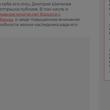
а себе его отец. Дмитрий Шепелев
отпрыска публике. В том числе и
яжении многих лет боролся с
Жанны,
и, видя повышенное внимание
робности жизни наследника ради его