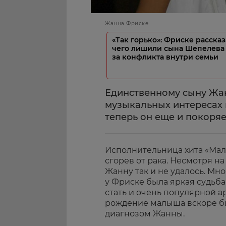
Жанна Фриске
«Так горько»: Фриске рассказ
чего лишили сына Шепелева 
за конфликта внутри семьи
Единственному сыну Жан
музыкальных интересах 
теперь он еще и покоряе
Исполнительница хита «Мал
сгорев от рака. Несмотря н
Жанну так и не удалось. Мно
у Фриске была яркая судьба
стать и очень популярной а
рождение малыша вскоре б
диагнозом Жанны.