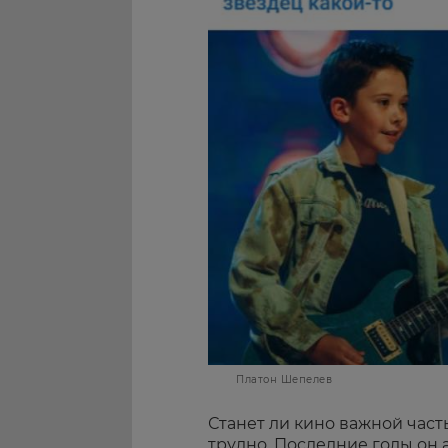
Платон Шепелев
Станет ли кино важной част
трудно. Последние годы он 