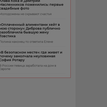
Клава Кока и Дмитрий
Масленников поженились: первые
свадебные фото
Молодожены не скрывают счастья
«Оплаченный алиментами хейт в
мою сторону»: Диброва публично
разоблачила бывшую жену
Товстика
Полина наконец-то ответила Елене
«В безопасном месте»: где живет и
почему замолчала неуловимая
София Ротару
В России певица заработала на дом в
Европе