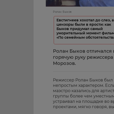
Ролан Быков
Евстигнеев хохотал до слез, а
цензоры были в ярости: как
Быков придумал самый
уморительный момент филь
«По семейным обстоятельств
Ролан Быков отличался
горячую руку режиссер
Морозов.
Режиссер Ролан Быков был
непростым характером. Есл
маэстро казались для артис
группы более чем уместными
устраивал на площадке во 
проектами, мягко говоря, вы