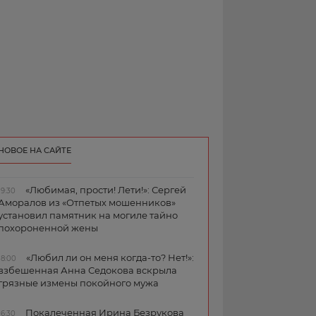
НОВОЕ НА САЙТЕ
«Любимая, прости! Лети!»: Сергей
19:30
Аморалов из «Отпетых мошенников»
установил памятник на могиле тайно
похороненной жены
«Любил ли он меня когда-то? Нет!»:
18:00
взбешенная Анна Седокова вскрыла
грязные измены покойного мужа
Покалеченная Ирина Безрукова
16:30