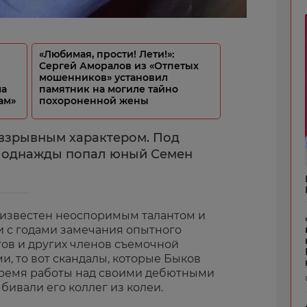
«Любимая, прости! Лети!»:
Сергей Аморалов из «Отпетых
мошенников» установил
ма
памятник на могиле тайно
ам»
похороненной жены
 взрывным характером. Под
а однажды попал юный Семен
 известен неоспоримым талантом и
и с годами замечания опытного
тов и других членов съемочной
, то вот скандалы, которые Быков
время работы над своими дебютными
бивали его коллег из колеи.