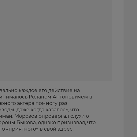
квально каждое его действие на
инималось Роланом Антоновичем в
юного актера помногу раз
оды, даже когда казалось, что
йман. Морозов опровергал слухи о
роны Быкова, однако признавал, что
о «приятного» в свой адрес.