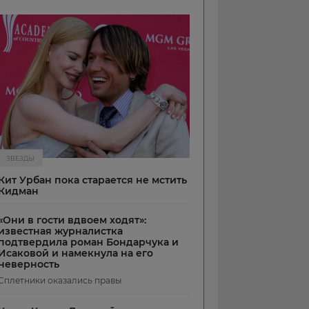
ЗВЕЗДЫ
Кит Урбан пока старается не мстить
Кидман
«Они в гости вдвоем ходят»:
известная журналистка
подтвердила роман Бондарчука и
Исаковой и намекнула на его
неверность
Сплетники оказались правы