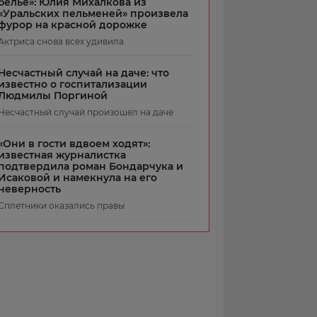
белье»: Юлия Михалкова из
«Уральских пельменей» произвела
фурор на красной дорожке
Актриса снова всех удивила
Несчастный случай на даче: что
известно о госпитализации
Людмилы Поргиной
Несчастный случай произошел на даче
«Они в гости вдвоем ходят»:
известная журналистка
подтвердила роман Бондарчука и
Исаковой и намекнула на его
неверность
Сплетники оказались правы