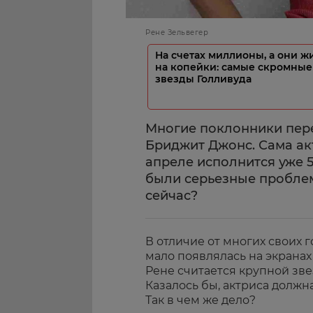
Рене Зельвегер
На счетах миллионы, а они ж
на копейки: самые скромные
звезды Голливуда
Многие поклонники пере
Бриджит Джонс. Сама ак
апреле исполнится уже 56
были серьезные проблем
сейчас?
В отличие от многих своих 
мало появлялась на экранах 
Рене считается крупной зв
Казалось бы, актриса должн
Так в чем же дело?