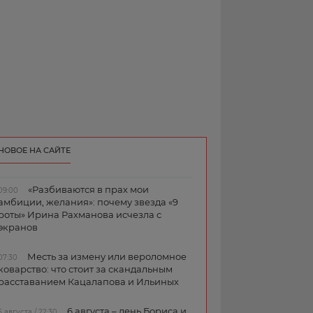
НОВОЕ НА САЙТЕ
«Разбиваются в прах мои
09:00
амбиции, желания»: почему звезда «9
роты» Ирина Рахманова исчезла с
экранов
Месть за измену или вероломное
07:30
коварство: что стоит за скандальным
расставанием Кацалапова и Ильиных
6 августа – день Бориса и
5 августа / 22:30