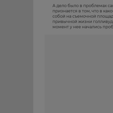
А дело было в проблемах са
признается в том, что в как
собой на съемочной площадк
привычной жизни голливудс
момент у нее начались про