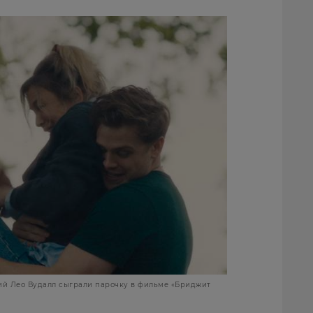
ний Лео Вудалл сыграли парочку в фильме «Бриджит