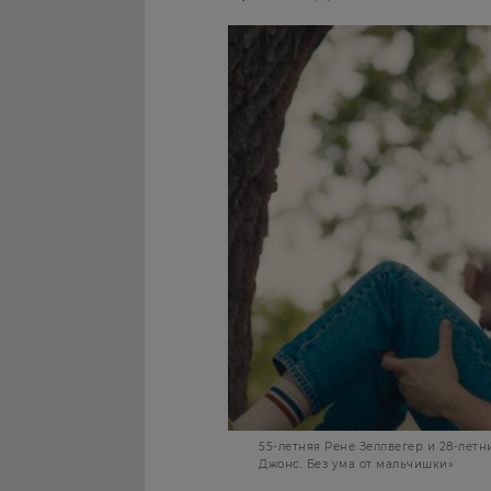
55-летняя Рене Зеллвегер и 28-лет
Джонс. Без ума от мальчишки»