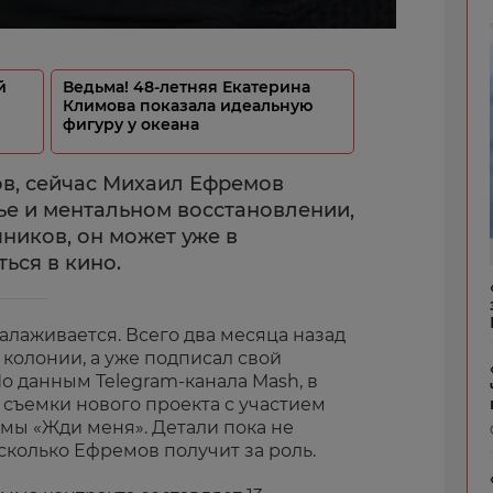
й
Ведьма! 48-летняя Екатерина
Климова показала идеальную
фигуру у океана
в, сейчас Михаил Ефремов
ье и ментальном восстановлении,
ников, он может уже в
ься в кино.
лаживается. Всего два месяца назад
 колонии, а уже подписал свой
о данным Telegram-канала Mash, в
съемки нового проекта с участием
ы «Жди меня». Детали пока не
 сколько Ефремов получит за роль.