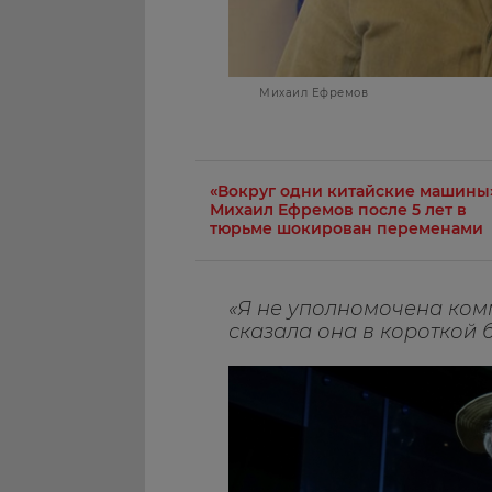
Михаил Ефремов
«Вокруг одни китайские машины»
Михаил Ефремов после 5 лет в
тюрьме шокирован переменами
«Я не уполномочена комм
сказала она в короткой 