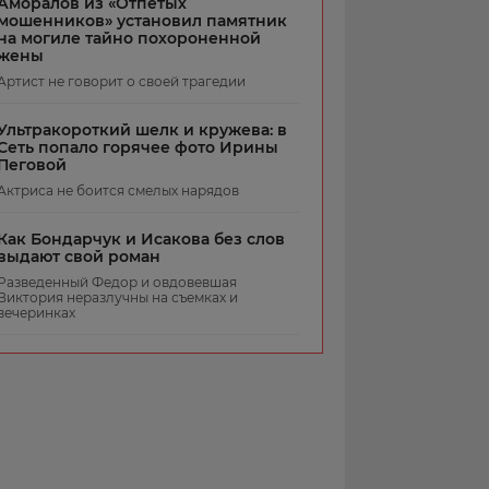
Аморалов из «Отпетых
мошенников» установил памятник
на могиле тайно похороненной
жены
Артист не говорит о своей трагедии
Ультракороткий шелк и кружева: в
Сеть попало горячее фото Ирины
Пеговой
Актриса не боится смелых нарядов
Как Бондарчук и Исакова без слов
выдают свой роман
Разведенный Федор и овдовевшая
Виктория неразлучны на съемках и
вечеринках