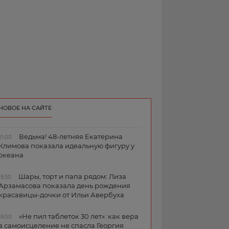
НОВОЕ НА САЙТЕ
Ведьма! 48-летняя Екатерина
21:00
Климова показала идеальную фигуру у
океана
Шары, торт и папа рядом: Лиза
19:30
Арзамасова показала день рождения
красавицы-дочки от Ильи Авербуха
«Не пил таблеток 30 лет»: как вера
18:00
в самоисцеление не спасла Георгия