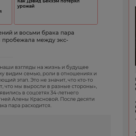
Как Дэвид Бекхэм потерял
урожай
я
ений и восьми брака пара
а пробежала между экс-
 наши взгляды на жизнь и будущее
му видим семью, роли в отношениях и
ющий этап. Это не значит, что кто-то
т, что мы выросли в разные стороны»,
явились в соцсетях 34-летнего
тней Алены Красновой. После десяти
ка пара расходится.