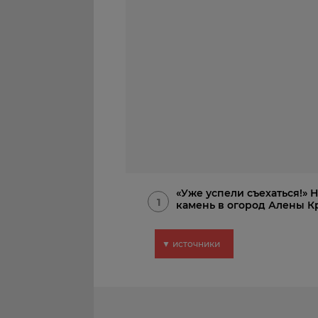
«Уже успели съехаться!»
1
камень в огород Алены К
▼ источники