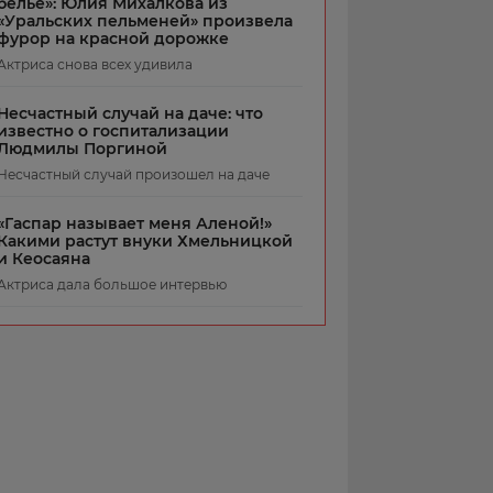
белье»: Юлия Михалкова из
«Уральских пельменей» произвела
фурор на красной дорожке
Актриса снова всех удивила
Несчастный случай на даче: что
известно о госпитализации
Людмилы Поргиной
Несчастный случай произошел на даче
«Гаспар называет меня Аленой!»
Какими растут внуки Хмельницкой
и Кеосаяна
Актриса дала большое интервью