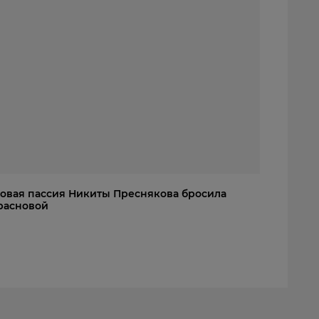
 Новая пассия Никиты Преснякова бросила
расновой