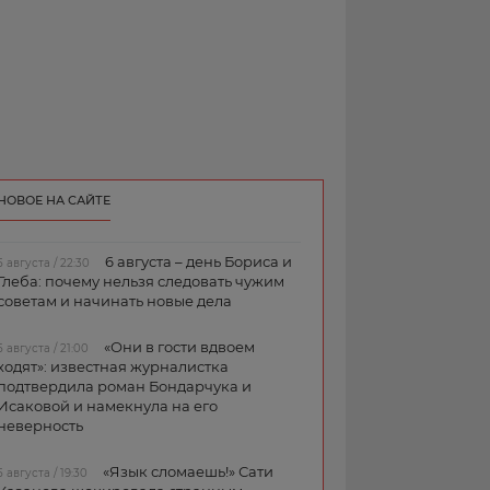
НОВОЕ НА САЙТЕ
6 августа – день Бориса и
5 августа / 22:30
Глеба: почему нельзя следовать чужим
советам и начинать новые дела
«Они в гости вдвоем
5 августа / 21:00
ходят»: известная журналистка
подтвердила роман Бондарчука и
Исаковой и намекнула на его
неверность
«Язык сломаешь!» Сати
5 августа / 19:30