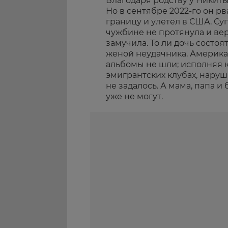
Благодаря родству у Никиты
Но в сентябре 2022-го он р
границу и улетел в США. Суп
чужбине не протянула и вер
замучила. То ли дочь состо
женой неудачника. Американ
альбомы не шли; исполняя 
эмигрантских клубах, нару
не задалось. А мама, папа и
уже не могут.