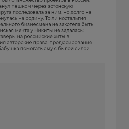
 было множество проектов в России.
ванул пешком через эстонскую
руга последовала за ним, но долго на
нулась на родину. То ли ностальгия
ятельного бизнесмена не захотела быть
ская мечта у Никиты не задалась:
каверы на российские хиты в
шил авторские права; продюсирование
 бабушка помогать ему с былой силой