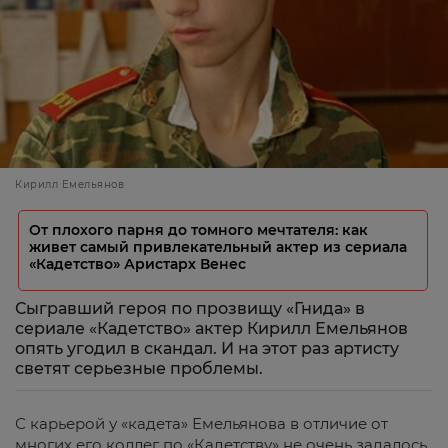
Кирилл Емельянов
От плохого парня до томного мечтателя: как
живет самый привлекательный актер из сериала
«Кадетство» Аристарх Венес
Сыгравший героя по прозвищу «Гнида» в
сериале «Кадетство» актер Кирилл Емельянов
опять угодил в скандал. И на этот раз артисту
светят серьезные проблемы.
С карьерой у «кадета» Емельянова в отличие от
многих его коллег по «Кадетству» не очень задалось.