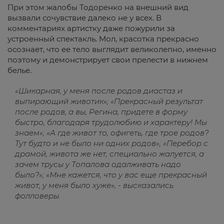
При этом жалобы Тодоренко на внешний вид
вызвали сочувствие далеко не у всех. В
комментариях артистку даже пожурили за
устроенный спектакль. Мол, красотка прекрасно
осознает, что ее тело выглядит великолепно, именно
поэтому и демонстрирует свои прелести в нижнем
белье.
«Шикарная, у меня после родов диастаз и
выпирающий животик»; «Прекрасный результат
после родов, а вы, Регина, придете в форму
быстро, благодаря трудолюбию и характеру! Мы
знаем»; «А где живот то, офигеть, где трое родов?
Тут будто и не было ни одних родов»; «Перебор с
драмой, живота же нет, специально жалуется, а
зачем трусы у Топалова одалживать надо
было?»; «Мне кажется, что у вас еще прекрасный
живот, у меня было хуже», - высказались
фолловеры.