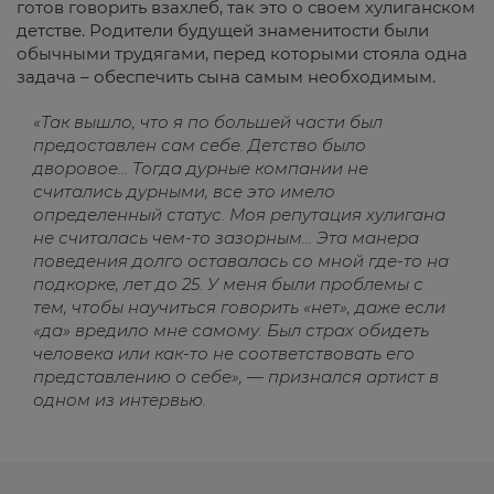
готов говорить взахлеб, так это о своем хулиганском
детстве. Родители будущей знаменитости были
обычными трудягами, перед которыми стояла одна
задача – обеспечить сына самым необходимым.
«Так вышло, что я по большей части был
предоставлен сам себе. Детство было
дворовое… Тогда дурные компании не
считались дурными, все это имело
определенный статус. Моя репутация хулигана
не считалась чем-то зазорным… Эта манера
поведения долго оставалась со мной где-то на
подкорке, лет до 25. У меня были проблемы с
тем, чтобы научиться говорить «нет», даже если
«да» вредило мне самому. Был страх обидеть
человека или как-то не соответствовать его
представлению о себе», — признался артист в
одном из интервью.