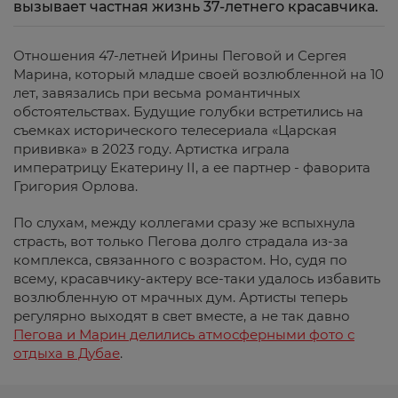
вызывает частная жизнь 37-летнего красавчика.
Отношения 47-летней Ирины Пеговой и Сергея
Марина, который младше своей возлюбленной на 10
лет, завязались при весьма романтичных
обстоятельствах. Будущие голубки встретились на
съемках исторического телесериала «Царская
прививка» в 2023 году. Артистка играла
императрицу Екатерину II, а ее партнер - фаворита
Григория Орлова.
По слухам, между коллегами сразу же вспыхнула
страсть, вот только Пегова долго страдала из-за
комплекса, связанного с возрастом. Но, судя по
всему, красавчику-актеру все-таки удалось избавить
возлюбленную от мрачных дум. Артисты теперь
регулярно выходят в свет вместе, а не так давно
Пегова и Марин делились атмосферными фото с
отдыха в Дубае
.