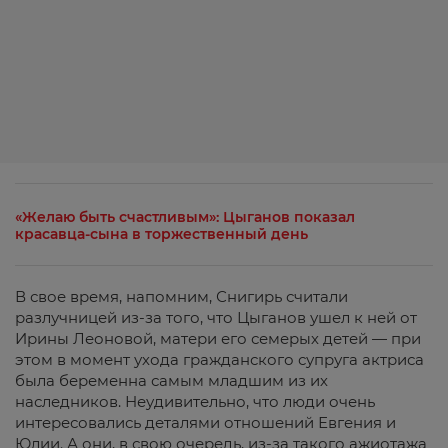
«Желаю быть счастливым»: Цыганов показал
красавца-сына в торжественный день
В свое время, напомним, Снигирь считали
разлучницей из-за того, что Цыганов ушел к ней от
Ирины Леоновой, матери его семерых детей — при
этом в момент ухода гражданского супруга актриса
была беременна самым младшим из их
наследников. Неудивительно, что люди очень
интересовались деталями отношений Евгения и
Юлии. А они, в свою очередь, из-за такого ажиотажа