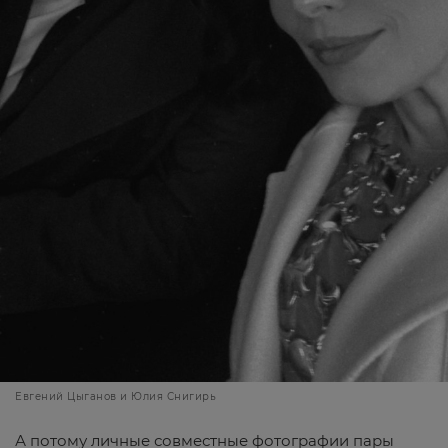
Евгений Цыганов и Юлия Снигирь
А потому личные совместные фотографии пары