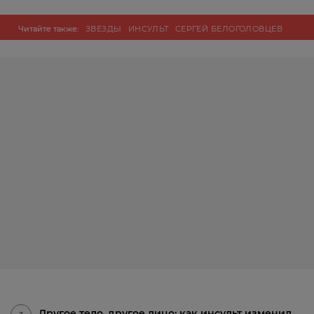
Читайте также:
ЗВЕЗДЫ
ИНСУЛЬТ
СЕРГЕЙ БЕЛОГОЛОВЦЕВ
Другое тело, другое лицо: как инсульт изменил