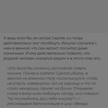
А ведь если бы не сестра Сергея, он тогда
действительно мог погибнуть. Инсульт случился с
ним в ванной, что сам артист посчитал даже
комичным. И ему действительно повезло, что
родной человек оказался рядом и в итоге спас его.
«Это была бы, конечно, достойная смерть
комика. Помер в туалете! Сделал уборку, в
ванной на влажном полу поскользнулся, чтобы
не упасть, извернулся, сел на задницу и что-то
стало нехорошо, прилег на бочок. Открываю
глаза и вижу мою любимую сестру, она говорит:
"Ну-ка улыбнись, да у тебя инсульт!"» —
рассказывал Белоголовцев в шоу «Звезды