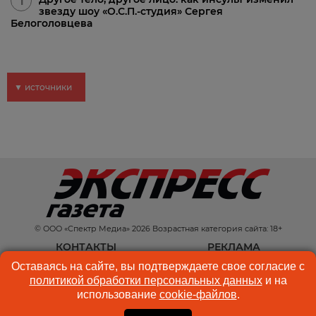
1
звезду шоу «О.С.П.-студия» Сергея
Белоголовцева
▼ источники
© ООО «Спектр Медиа» 2026 Возрастная категория сайта: 18+
КОНТАКТЫ
РЕКЛАМА
Оставаясь на сайте, вы подтверждаете свое согласие с
КУКИ-ФАЙЛЫ
ПОЛЬЗОВАТЕЛЬСКОЕ
политикой обработки персональных данных
и на
СОГЛАШЕНИЕ
использование
cookie-файлов
.