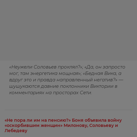
«Неужели Соловьев проклял?»; «Да, он запросто
мог, там энергетика мощная»; «Бедная Вика, а
вдруг это и правда направленный негатив?» —
шушукаются давние поклонники Виктории в
комментариях на просторах Сети.
«Не пора ли им на пенсию?» Боня объявила войну
«оскорбившим женщин» Милонову, Соловьеву и
Лебедеву