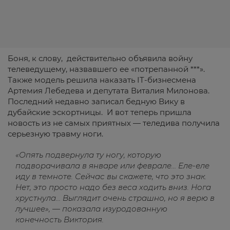
Боня, к слову, действительно объявила войну
телеведущему, назвавшего ее «потрепанной ***».
Также модель решила наказать IT-бизнесмена
Артемия Лебедева и депутата Виталия Милонова.
Последний недавно записал бедную Вику в
дубайские эскортницы. И вот теперь пришла
новость из не самых приятных — теледива получила
серьезную травму ноги.
«Опять подвернула ту ногу, которую
подворачивала в январе или феврале… Еле-еле
иду в темноте. Сейчас вы скажете, что это знак.
Нет, это просто надо без веса ходить вниз. Нога
хрустнула… Выглядит очень страшно, но я верю в
лучшее», — показала изуродованную
конечность Виктория.