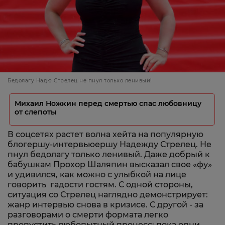
Бедолагу Надю Стрелец не пнул только ленивый!
Михаил Ножкин перед смертью спас любовницу
от слепоты
В соцсетях растет волна хейта на популярную
блогершу-интервьюершу Надежду Стрелец. Не
пнул бедолагу только ленивый. Даже добрый к
бабушкам Прохор Шаляпин высказал свое «фу»
и удивился, как можно с улыбкой на лице
говорить гадости гостям. С одной стороны,
ситуация со Стрелец наглядно демонстрирует:
жанр интервью снова в кризисе. С другой - за
разговорами о смерти формата легко
пропустить любопытный процесс: пока одни