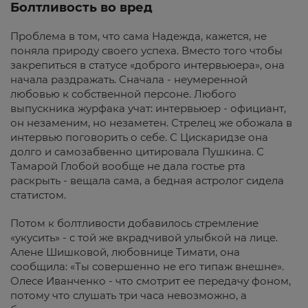
Болтливость во вред
Проблема в том, что сама Надежда, кажется, не
поняла природу своего успеха. Вместо того чтобы
закрепиться в статусе «доброго интервьюера», она
начала раздражать. Сначала - неумеренной
любовью к собственной персоне. Любого
выпускника журфака учат: интервьюер - официант,
он незаменим, но незаметен. Стрелец же обожала в
интервью поговорить о себе. С Цискаридзе она
долго и самозабвенно цитировала Пушкина. С
Тамарой Глобой вообще не дала гостье рта
раскрыть - вещала сама, а бедная астролог сидела
статистом.
Потом к болтливости добавилось стремление
«укусить» - с той же вкрадчивой улыбкой на лице.
Алене Шишковой, любовнице Тимати, она
сообщила: «Ты совершенно не его типаж внешне».
Олесе Иванченко - что смотрит ее передачу фоном,
потому что слушать три часа невозможно, а