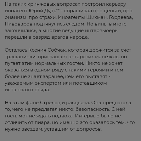
На таких кринжовых вопросах построил карьеру
иноагент Юрий Дудь** - спрашивал про деньги, про
онанизм, про страхи. Иноагенты Шихман, Гордеева,
Пивоваров подтянулись следом. Но випы в итоге
закончились, а многие ведущие интервьюеры
перешли в разряд врагов народа.
Осталась Ксения Собчак, которая держится за счет
трэшанинки: приглашает ангарских маньяков, но
пугает этим нормальных гостей. Никто не хочет
оказаться в одном ряду с такими героями и тем
более не знает заранее, кем его выставят -
уважаемым экспертом или поставщиком
испанского стыда.
На этом фоне Стрелец и расцвела. Она предлагала
то, чего не предлагал никто: безопасность. С ней
гость мог не ждать подвоха. Интервью было не
отличить от пиара, но именно это оказалось тем, что
нужно звездам, уставшим от допросов.