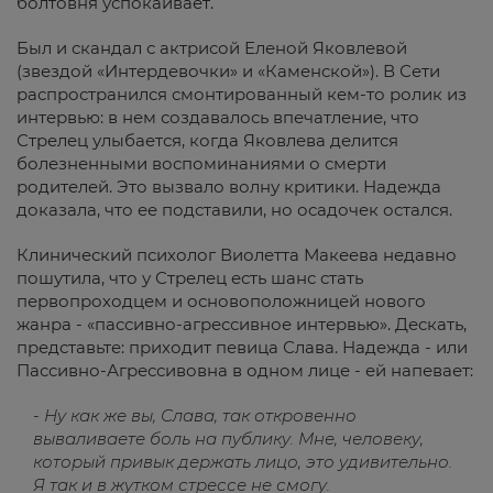
болтовня успокаивает.
Был и скандал с актрисой Еленой Яковлевой
(звездой «Интердевочки» и «Каменской»). В Сети
распространился смонтированный кем-то ролик из
интервью: в нем создавалось впечатление, что
Стрелец улыбается, когда Яковлева делится
болезненными воспоминаниями о смерти
родителей. Это вызвало волну критики. Надежда
доказала, что ее подставили, но осадочек остался.
Клинический психолог Виолетта Макеева недавно
пошутила, что у Стрелец есть шанс стать
первопроходцем и основоположницей нового
жанра - «пассивно-агрессивное интервью». Дескать,
представьте: приходит певица Слава. Надежда - или
Пассивно-Агрессивовна в одном лице - ей напевает:
- Ну как же вы, Слава, так откровенно
вываливаете боль на публику. Мне, человеку,
который привык держать лицо, это удивительно.
Я так и в жутком стрессе не смогу.