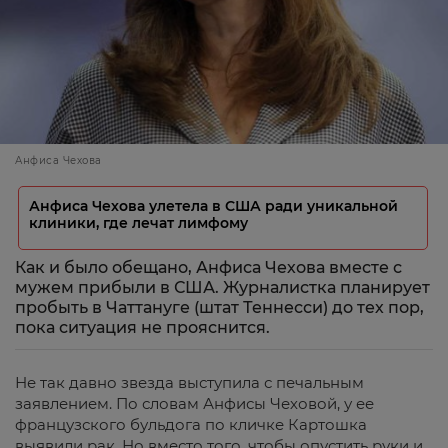
Анфиса Чехова
Анфиса Чехова улетела в США ради уникальной
клиники, где лечат лимфому
Как и было обещано, Анфиса Чехова вместе с
мужем прибыли в США. Журналистка планирует
пробыть в Чаттануге (штат Теннесси) до тех пор,
пока ситуация не прояснится.
Не так давно звезда выступила с печальным
заявлением. По словам Анфисы Чеховой, у ее
французского бульдога по кличке Картошка
выявили рак. Но вместо того, чтобы опустить руки и