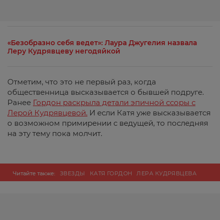
«Безобразно себя ведет»: Лаура Джугелия назвала
Леру Кудрявцеву негодяйкой
Отметим, что это не первый раз, когда
общественница высказывается о бывшей подруге.
Ранее
Гордон раскрыла детали эпичной ссоры с
Лерой Кудрявцевой.
И если Катя уже высказывается
о возможном примирении с ведущей, то последняя
на эту тему пока молчит.
Читайте также:
ЗВЕЗДЫ
КАТЯ ГОРДОН
ЛЕРА КУДРЯВЦЕВА