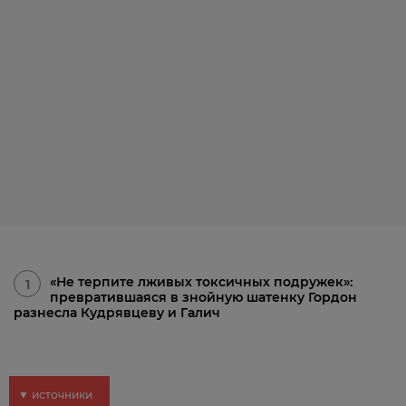
«Не терпите лживых токсичных подружек»:
1
превратившаяся в знойную шатенку Гордон
разнесла Кудрявцеву и Галич
▼ источники