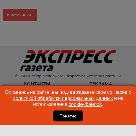
▼ источники
© ООО «Спектр Медиа» 2026 Возрастная категория сайта: 18+
КОНТАКТЫ
РЕКЛАМА
Оставаясь на сайте, вы подтверждаете свое согласие с
КУКИ-ФАЙЛЫ
ПОЛЬЗОВАТЕЛЬСКОЕ
политикой обработки персональных данных
и на
СОГЛАШЕНИЕ
использование
cookie-файлов
.
Понятно