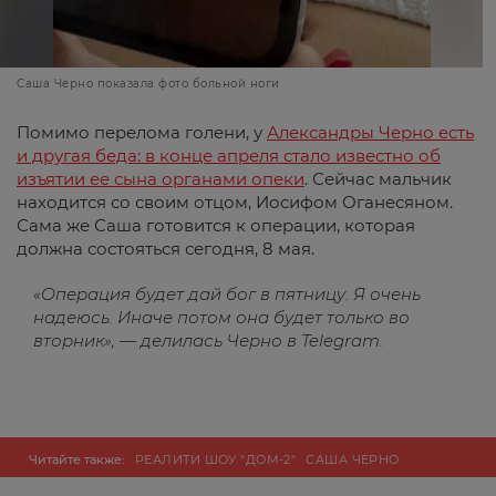
Саша Черно показала фото больной ноги
Помимо перелома голени, у
Александры Черно есть
и другая беда: в конце апреля стало известно об
изъятии ее сына органами опеки
. Сейчас мальчик
находится со своим отцом, Иосифом Оганесяном.
Сама же Саша готовится к операции, которая
должна состояться сегодня, 8 мая.
«Операция будет дай бог в пятницу. Я очень
надеюсь. Иначе потом она будет только во
вторник», — делилась Черно в Telegram.
Читайте также:
РЕАЛИТИ ШОУ "ДОМ-2"
САША ЧЕРНО