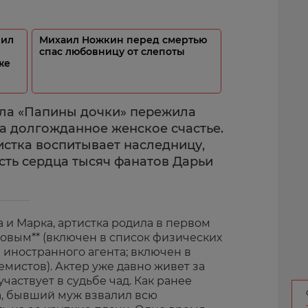
пил
Михаил Ножкин перед смертью
спас любовницу от слепоты
же
ала «Папины дочки» пережила
ла долгожданное женское счастье.
истка воспитывает наследницу,
сть сердца тысяч фанатов Дарьи
а и Марка, артистка родила в первом
овым** (включен в список физических
иностранного агента; включен в
емистов). Актер уже давно живет за
частвует в судьбе чад. Как ранее
, бывший муж взвалил всю