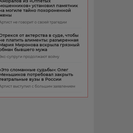
Аморалов из «Отпетых
мошенников» установил памятник
на могиле тайно похороненной
жены
Артист не говорит о своей трагедии
Отрекся от актерства в суде, чтобы
не платить алименты: разъяренная
Мария Миронова вскрыла грязный
обман бывшего мужа
Экс-супруги продолжают войну
«Это сломанные судьбы»: Олег
Меньшиков потребовал закрыть
театральные вузы в России
Артист выступил с большим заявлением