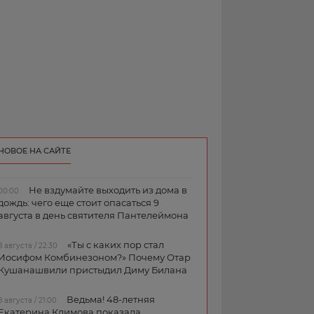
НОВОЕ НА САЙТЕ
Не вздумайте выходить из дома в
00:00
дождь: чего еще стоит опасаться 9
августа в день святителя Пантелеймона
«Ты с каких пор стал
8 августа / 22:30
Иосифом Комбинезоном?» Почему Отар
Кушанашвили пристыдил Диму Билана
Ведьма! 48-летняя
8 августа / 21:00
Екатерина Климова показала