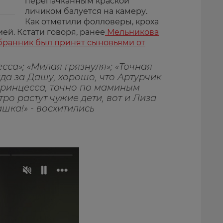
перепачканным краской
личиком балуется на камеру.
Как отметили фолловеры, кроха
ей. Кстати говоря, ранее
Мельникова
збранник был принят сыновьями от
са»; «Милая грязнуля»; «Точная
ада за Дашу, хорошо, что Артурчик
принцесса, точно по маминым
тро растут чужие дети, вот и Лиза
шка!» - восхитились