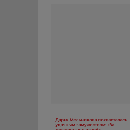
Дарья Мельникова похвасталась
удачным замужеством: «За
москвича и с дачей»