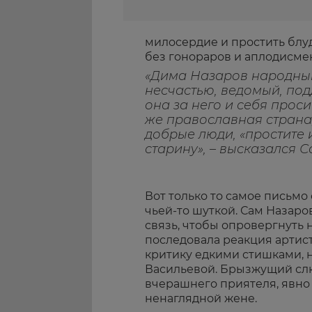
милосердие и простить блуд
без гонораров и аплодисме
«Дима Назаров народный 
несчастью, ведомый, под
она за него и себя прос
же православная страна,
добрые люди, «простите и
старину», – высказался С
Вот только то самое письмо
чьей-то шуткой. Сам Назар
связь, чтобы опровергнуть 
последовала реакция артист
критику едкими стишками, 
Васильевой. Брызжущий сл
вчерашнего приятеля, явно 
ненаглядной жене.