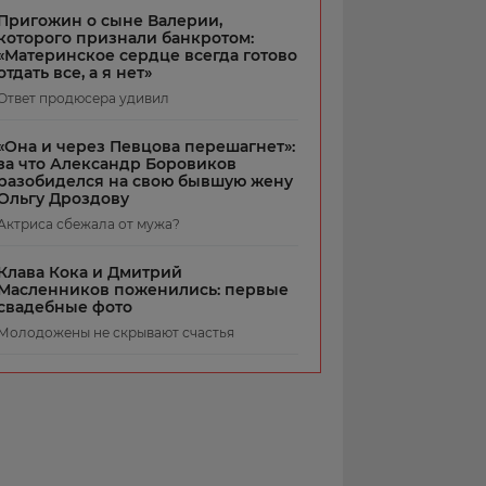
Пригожин о сыне Валерии,
которого признали банкротом:
«Материнское сердце всегда готово
отдать все, а я нет»
Ответ продюсера удивил
«Она и через Певцова перешагнет»:
за что Александр Боровиков
разобиделся на свою бывшую жену
Ольгу Дроздову
Актриса сбежала от мужа?
Клава Кока и Дмитрий
Масленников поженились: первые
свадебные фото
Молодожены не скрывают счастья