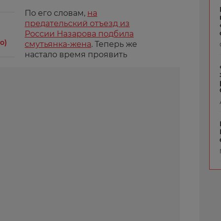
По его словам,
на
предательский отъезд из
России Назарова подбила
о)
смутьянка-жена
. Теперь же
настало время проявить