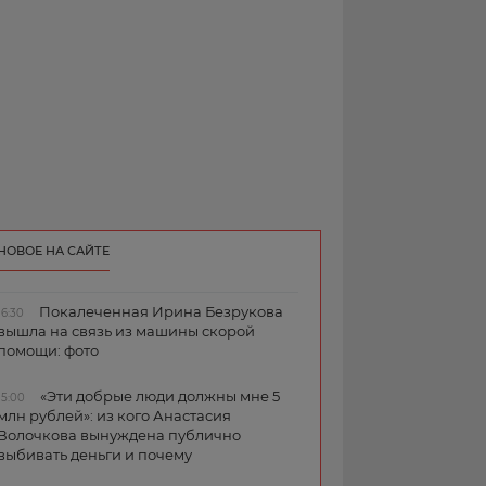
НОВОЕ НА САЙТЕ
Покалеченная Ирина Безрукова
16:30
вышла на связь из машины скорой
помощи: фото
«Эти добрые люди должны мне 5
15:00
млн рублей»: из кого Анастасия
Волочкова вынуждена публично
выбивать деньги и почему