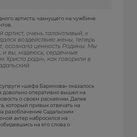
ного артиста, чахнущего на чужбине
нтов.
артист, очень талантливый, к
дался воздействию жены, теперь
ит, осознала ценность Родины. Мы
 и вы, надеюсь, сердечные
х Христа ради», как говорили в
адальский.
 супруги «шефа Баринова» оказалось
ов довольно оперативно вышел на
новость о своем раскаянии. Далее
а, который привык отвечать на
на разоблачение Садальским
юной актер набросился на
обидевшись на его слова о