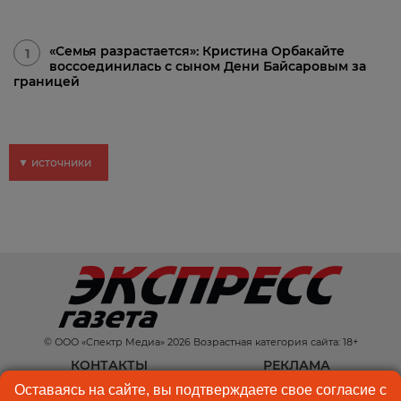
«Семья разрастается»: Кристина Орбакайте
1
воссоединилась с сыном Дени Байсаровым за
границей
▼ источники
© ООО «Спектр Медиа» 2026 Возрастная категория сайта: 18+
КОНТАКТЫ
РЕКЛАМА
Оставаясь на сайте, вы подтверждаете свое согласие с
КУКИ-ФАЙЛЫ
ПОЛЬЗОВАТЕЛЬСКОЕ