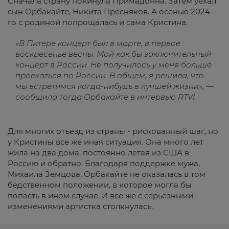
Сначала страну покинула Примадонна. Затем уехал
сын Орбакайте, Никита Пресняков. А осенью 2024-
го с родиной попрощалась и сама Кристина.
«В Питере концерт был в марте, в первое
воскресенье весны. Мой как бы заключительный
концерт в России. Не получилось у меня больше
проехаться по России. В общем, я решила, что
мы встретимся когда-нибудь в лучшей жизни», —
сообщила тогда Орбакайте в интервью RTVI.
Для многих отъезд из страны - рискованный шаг, но
у Кристины все же иная ситуация. Она много лет
жила на два дома, постоянно летая из США в
Россию и обратно. Благодаря поддержке мужа,
Михаила Земцова, Орбакайте не оказалась в том
бедственном положении, в которое могла бы
попасть в ином случае. И все же с серьезными
изменениями артистка столкнулась.