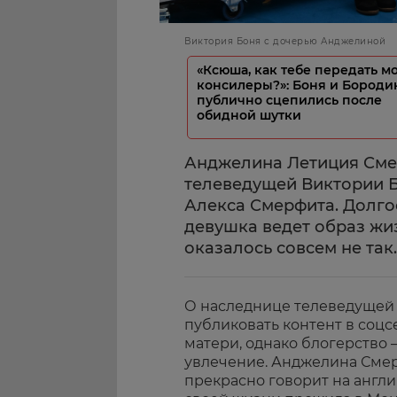
Виктория Боня с дочерью Анджелиной
«Ксюша, как тебе передать м
консилеры?»: Боня и Бороди
публично сцепились после
обидной шутки
Анджелина Летиция Сме
телеведущей Виктории 
Алекса Смерфита. Долгое
девушка ведет образ жи
оказалось совсем не так.
О наследнице телеведущей з
публиковать контент в соцс
матери, однако блогерство 
увлечение. Анджелина Смер
прекрасно говорит на англи