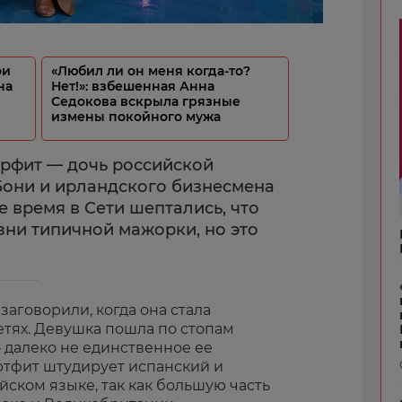
ои
«Любил ли он меня когда-то?
на
Нет!»: взбешенная Анна
Седокова вскрыла грязные
измены покойного мужа
рфит — дочь российской
Бони и ирландского бизнесмена
 время в Сети шептались, что
зни типичной мажорки, но это
аговорили, когда она стала
етях. Девушка пошла по стопам
– далеко не единственное ее
тфит штудирует испанский и
йском языке, так как большую часть