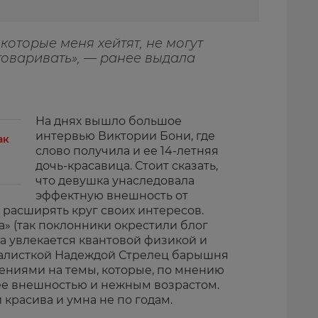
которые меня хейтят, не могут
говаривать», — ранее выдала
На днях вышло большое
интервью Виктории Бони, где
ак
слово получила и ее 14-летняя
дочь-красавица. Стоит сказать,
что девушка унаследовала
эффектную внешность от
й расширять круг своих интересов.
» (так поклонники окрестили блог
а увлекается квантовой физикой и
налисткой Надеждой Стрелец барышня
ениями на темы, которые, по мнению
 ее внешностью и нежным возрастом.
 красива и умна не по годам.