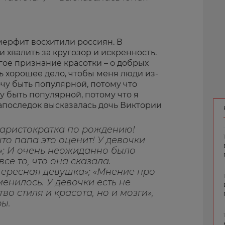
ерфит восхитили россиян. В
 хвалить за кругозор и искренность.
гое признание красотки – о добрых
ть хорошее дело, чтобы меня люди из-
хочу быть популярной, потому что
чу быть популярной, потому что я
апоследок высказалась дочь Виктории
 аристократка по рождению!
что папа это оценит! У девочки
»; И очень неожиданно было
се то, что она сказала.
ересная девушка»; «Мнение про
нилось. У девочки есть не
во стиля и красота, но и мозги»,
ы.