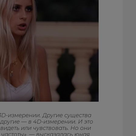
3D-измерении. Другие существа
 другие — в 4D-измерении. И это
идеть или чувствовать. Но они
е частоты», — высказалась юная