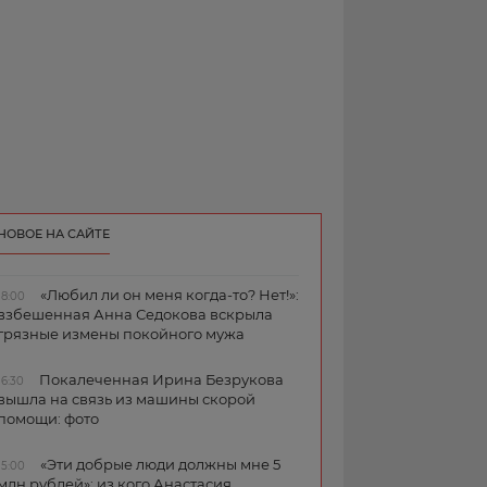
НОВОЕ НА САЙТЕ
«Любил ли он меня когда-то? Нет!»:
18:00
взбешенная Анна Седокова вскрыла
грязные измены покойного мужа
Покалеченная Ирина Безрукова
16:30
вышла на связь из машины скорой
помощи: фото
«Эти добрые люди должны мне 5
15:00
млн рублей»: из кого Анастасия