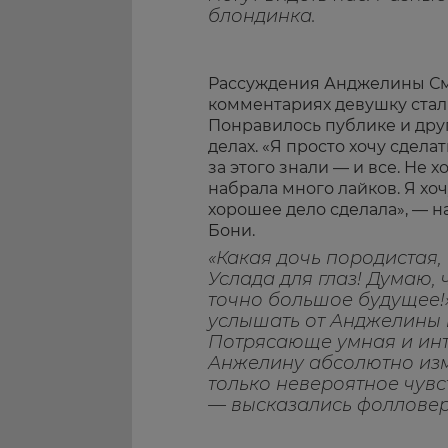
блондинка.
Рассуждения Анджелины См
комментариях девушку стали
Понравилось публике и дру
делах. «Я просто хочу сдела
за этого знали — и все. Не 
набрала много лайков. Я хо
хорошее дело сделала», — н
Бони.
«Какая дочь породистая,
Услада для глаз! Думаю, 
точно большое будущее!
услышать от Анджелины в
Потрясающе умная и инт
Анжелину абсолютно изме
только невероятное чувст
— высказались фолловер