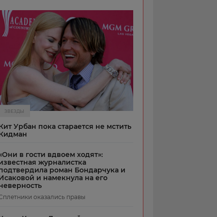
ЗВЕЗДЫ
Кит Урбан пока старается не мстить
Кидман
«Они в гости вдвоем ходят»:
известная журналистка
подтвердила роман Бондарчука и
Исаковой и намекнула на его
неверность
Сплетники оказались правы