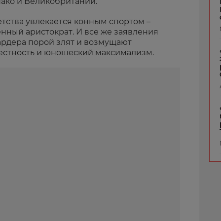
ако и Великобритании.
детства увлекается конным спортом –
енный аристократ. И все же заявления
рдера порой злят и возмущают
честность и юношеский максимализм.