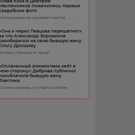
Клава Кока и Дмитрий
Масленников поженились: первые
свадебные фото
Молодожены не скрывают счастья
«Она и через Певцова перешагнет»:
за что Александр Боровиков
разобиделся на свою бывшую жену
Ольгу Дроздову
Актриса сбежала от мужа?
«Оплаченный алиментами хейт в
мою сторону»: Диброва публично
разоблачила бывшую жену
Товстика
Полина наконец-то ответила Елене