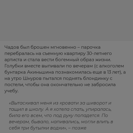
Чадов был брошен мгновенно – парочка
перебралась на съемную квартиру 30-летнего
артиста и стала вести богемный образ жизни.
Голубки вместе выпивали по вечерам (с алкоголем
бунтарка Акиньшина познакомилась еще в 13 лет), а
на утро Шнуров пытался поднять блондинку с
постели, чтобы она окончательно не забросила
учебу.
«Вытаскивал меня из кровати за шиворот и
тащил в школу. А я хотела спать, упиралась,
била его всем, что под руку попадется. По
вечерам, бывало, напивались, могли влить в
себя три бутылки водки», – позже