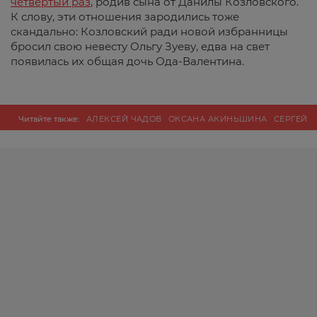
четвертый раз
, родив сына от Данилы Козловского.
К слову, эти отношения зародились тоже
скандально: Козловский ради новой избранницы
бросил свою невесту Ольгу Зуеву, едва на свет
появилась их общая дочь Ода-Валентина.
Читайте также:
АЛЕКСЕЙ ЧАДОВ
ОКСАНА АКИНЬШИНА
СЕРГЕЙ
ШНУРОВ