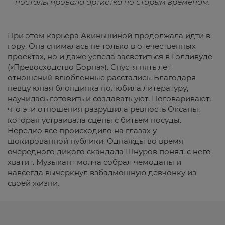
ностальгировала артистка по старым временам.
При этом карьера Акиньшиной продолжала идти в
гору. Она снималась не только в отечественных
проектах, но и даже успела засветиться в Голливуде
(«Превосходство Борна»). Спустя пять лет
отношений влюбленные расстались. Благодаря
певцу юная блондинка полюбила литературу,
научилась готовить и создавать уют. Поговаривают,
что эти отношения разрушила ревность Оксаны,
которая устраивала сцены с битьем посуды.
Нередко все происходило на глазах у
шокированной публики. Однажды во время
очередного дикого скандала Шнуров понял: с него
хватит. Музыкант молча собрал чемоданы и
навсегда вычеркнул взбалмошную девчонку из
своей жизни.