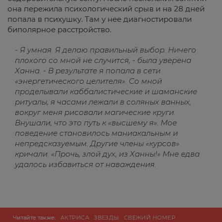
она пережила психологический срыв и на 28 дней
попала в психушку. Там у нее диагностировали
биполярное расстройство.
- Я умная. Я делаю правильный выбор. Ничего
плохого со мной не случится, - была уверена
Ханна. - В результате я попала в сети
«энергетического целителя». Со мной
проделывали каббалистические и шаманские
ритуалы, я часами лежали в соляных ванных,
вокруг меня рисовали магические круги.
Внушали, что это путь к «высшему я». Мое
поведение становилось маниакальным и
непредсказуемым. Другие члены «курсов»
кричали: «Прочь, злой дух, из Ханны!» Мне едва
удалось избавиться от наваждения.
Читайте также:
АКТРИСА
ЗВЕЗДЫ
СВЕЖИЙ НОМЕР