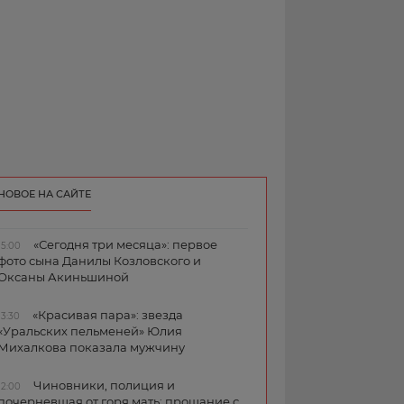
НОВОЕ НА САЙТЕ
«Сегодня три месяца»: первое
15:00
фото сына Данилы Козловского и
Оксаны Акиньшиной
«Красивая пара»: звезда
13:30
«Уральских пельменей» Юлия
Михалкова показала мужчину
Чиновники, полиция и
12:00
почерневшая от горя мать: прощание с