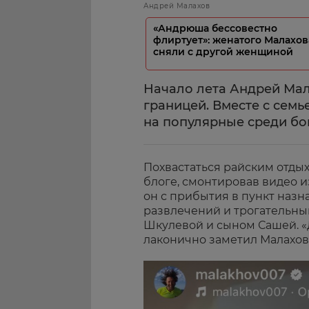
Андрей Малахов
«Андрюша бессовестно
флиртует»: женатого Малахов
сняли с другой женщиной
Начало лета Андрей Мал
границей. Вместе с сем
на популярные среди бо
Похвастаться райским отды
блоге, смонтировав видео и
он с прибытия в пункт назн
развлечений и трогательн
Шкулевой и сыном Сашей. «
лаконично заметил Малахов