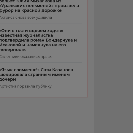
белье»: Юлия Михалкова из
«Уральских пельменей» произвела
фурор на красной дорожке
Актриса снова всех удивила
«Они в гости вдвоем ходят»:
известная журналистка
подтвердила роман Бондарчука и
Исаковой и намекнула на его
неверность
Сплетники оказались правы
«Язык сломаешь!» Сати Казанова
шокировала странным именем
дочери
Артистка поразила публику