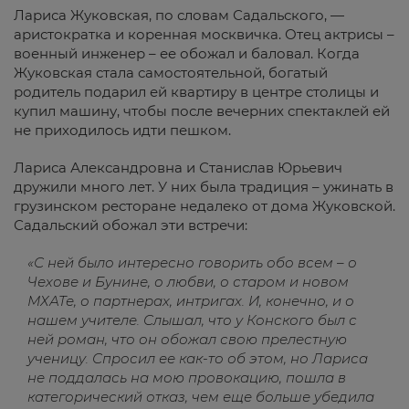
Лариса Жуковская, по словам Садальского, —
аристократка и коренная москвичка. Отец актрисы –
военный инженер – ее обожал и баловал. Когда
Жуковская стала самостоятельной, богатый
родитель подарил ей квартиру в центре столицы и
купил машину, чтобы после вечерних спектаклей ей
не приходилось идти пешком.
Лариса Александровна и Станислав Юрьевич
дружили много лет. У них была традиция – ужинать в
грузинском ресторане недалеко от дома Жуковской.
Садальский обожал эти встречи:
«С ней было интересно говорить обо всем – о
Чехове и Бунине, о любви, о старом и новом
МХАТе, о партнерах, интригах. И, конечно, и о
нашем учителе. Слышал, что у Конского был с
ней роман, что он обожал свою прелестную
ученицу. Спросил ее как-то об этом, но Лариса
не поддалась на мою провокацию, пошла в
категорический отказ, чем еще больше убедила