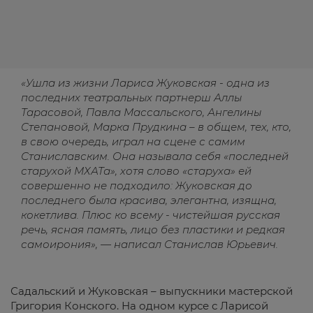
«Ушла из жизни Лариса Жуковская - одна из
последних театральных партнерш Аллы
Тарасовой, Павла Массальского, Ангелины
Степановой, Марка Прудкина – в общем, тех, кто,
в свою очередь, играл на сцене с самим
Станиславским. Она называла себя «последней
старухой МХАТа», хотя слово «старуха» ей
совершенно не подходило: Жуковская до
последнего была красива, элегантна, изящна,
кокетлива. Плюс ко всему - чистейшая русская
речь, ясная память, лицо без пластики и редкая
самоирония», — написал Станислав Юрьевич.
Садальский и Жуковская – выпускники мастерской
Григория Конского. На одном курсе с Ларисой