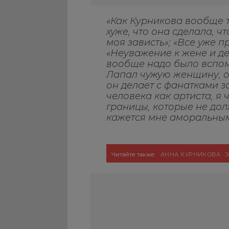
«Как Курникова вообще та
хуже, что она сделала, ч
моя зависть»; «Все уже п
«Неуважение к жене и де
вообще надо было вспом
Лапал чужую женщину, от
он делает с фанатками за
человека как артиста, я 
границы, которые не дол
кажется мне аморальным
Читайте также:
АННА КУРНИКОВА