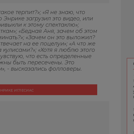
кое терпит?»; «Я не знаю, что
то Энрике загрузил это видео, или
ривыкли к этому спектаклю»;
ткам»; «Бедная Аня, зачем об этом
инать?»; «Зачем он это выложил?
вечает на ее поцелуи»; «А что же
 кулисами?»; «Хотя я люблю этого
чувствую, что есть определенные
жны быть пересечены. Это
», - высказались фолловеры.
ЭНРИКЕ ИГЛЕСИАС