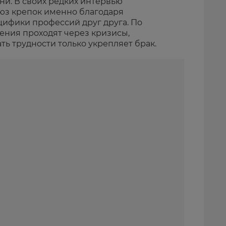
и. В своих редких интервью
оюз крепок именно благодаря
ифики профессий друг друга. По
ения проходят через кризисы,
ь трудности только укрепляет брак.