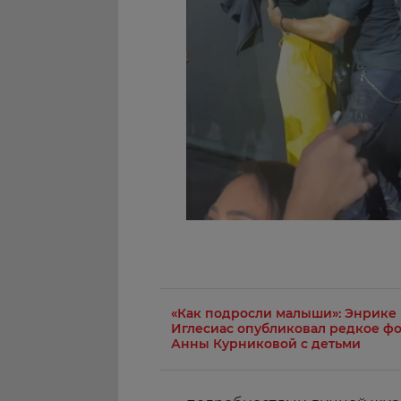
«Как подросли малыши»: Энрике
Иглесиас опубликовал редкое фо
Анны Курниковой с детьми