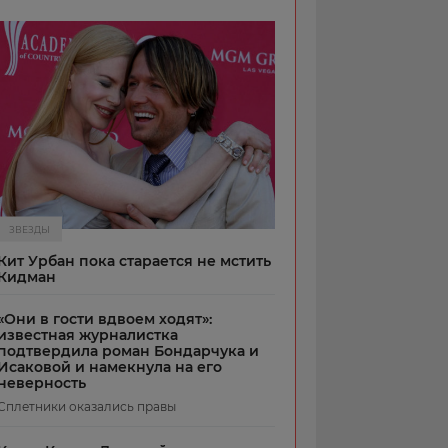
ЗВЕЗДЫ
Кит Урбан пока старается не мстить
Кидман
«Они в гости вдвоем ходят»:
известная журналистка
подтвердила роман Бондарчука и
Исаковой и намекнула на его
неверность
Сплетники оказались правы