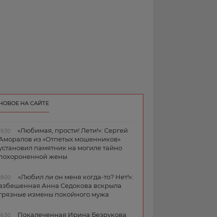
НОВОЕ НА САЙТЕ
«Любимая, прости! Лети!»: Сергей
19:30
Аморалов из «Отпетых мошенников»
установил памятник на могиле тайно
похороненной жены
«Любил ли он меня когда-то? Нет!»:
18:00
взбешенная Анна Седокова вскрыла
грязные измены покойного мужа
Покалеченная Ирина Безрукова
16:30