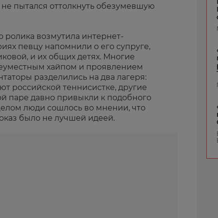
 не пытался оттолкнуть обезумевшую
о ролика возмутила интернет-
иях певцу напомнили о его супруге,
ковой, и их общих детях. Многие
неуместным хайпом и проявлением
таторы разделились на два лагеря:
уют российской теннисистке, другие
ой паре давно привыкли к подобного
целом люди сошлось во мнении, что
оказ было не лучшей идеей.