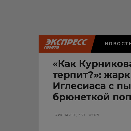
НОВОСТ
«Как Курников
терпит?»: жар
Иглесиаса с п
брюнеткой поп
3 ИЮНЯ 2026, 13:30
6071