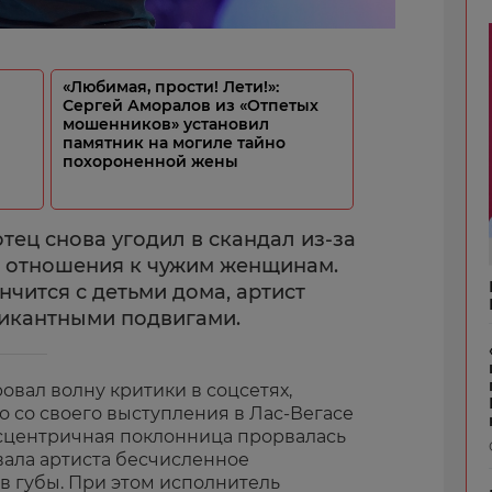
«Любимая, прости! Лети!»:
Сергей Аморалов из «Отпетых
мошенников» установил
памятник на могиле тайно
похороненной жены
тец снова угодил в скандал из-за
о отношения к чужим женщинам.
чится с детьми дома, артист
пикантными подвигами.
вал волну критики в соцсетях,
 со своего выступления в Лас-Вегасе
 эксцентричная поклонница прорвалась
вала артиста бесчисленное
 в губы. При этом исполнитель