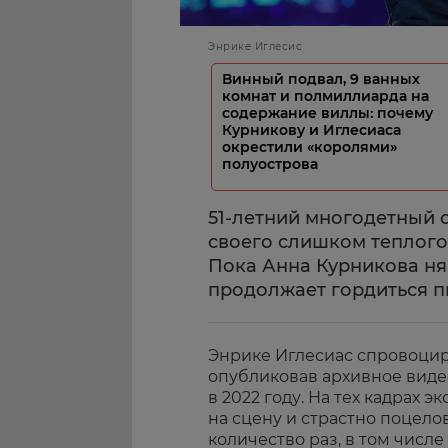
Энрике Иглесис
Винный подвал, 9 ванных
комнат и полмиллиарда на
содержание виллы: почему
Курникову и Иглесиаса
окрестили «королями»
полуострова
51-летний многодетный о
своего слишком теплог
Пока Анна Курникова нян
продолжает гордиться 
Энрике Иглесиас спровоциро
опубликовав архивное видео
в 2022 году. На тех кадрах
на сцену и страстно поцело
количество раз, в том числе