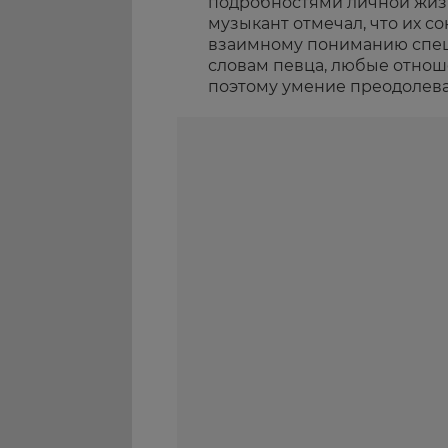
подробностями личной жизн
музыкант отмечал, что их с
взаимному пониманию спец
словам певца, любые отнош
поэтому умение преодолеват