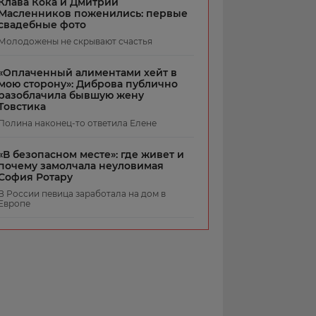
Клава Кока и Дмитрий
Масленников поженились: первые
свадебные фото
Молодожены не скрывают счастья
«Оплаченный алиментами хейт в
мою сторону»: Диброва публично
разоблачила бывшую жену
Товстика
Полина наконец-то ответила Елене
«В безопасном месте»: где живет и
почему замолчала неуловимая
София Ротару
В России певица заработала на дом в
Европе