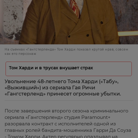
На съемках «Гангстерленда» Том Харди показал крутой нрав, совсем
как его персонаж
Том Харди и в трусах внушает страх
Увольнение 48-летнего Тома Харди («Табу»,
«Выживший») из сериала Гая Ричи
«Гангстерленд» принесет огромные убытки.
После завершения второго сезона криминального
сериала «Гангстерленд» студия Paramount+
разорвала контракт с исполнителей одной из
главных ролей бандита-мошенника Гарри Да Соуза
- Томом Харди. Актер регулярно опаздывал на