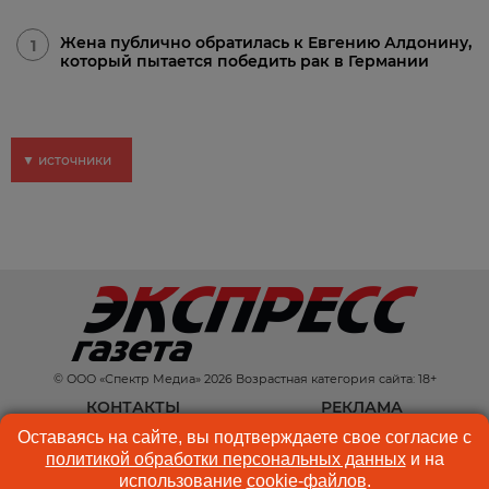
Жена публично обратилась к Евгению Алдонину,
1
который пытается победить рак в Германии
▼ источники
© ООО «Спектр Медиа» 2026 Возрастная категория сайта: 18+
КОНТАКТЫ
РЕКЛАМА
Оставаясь на сайте, вы подтверждаете свое согласие с
КУКИ-ФАЙЛЫ
ПОЛЬЗОВАТЕЛЬСКОЕ
политикой обработки персональных данных
и на
СОГЛАШЕНИЕ
использование
cookie-файлов
.