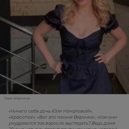
Вера Алдонина
«Ничего себе дочь Юли Началовой!»;
«Красотка!»; «Вот это тихоня Верочка»; «Как они
умудряются так взросло выглядеть? Ведь даже