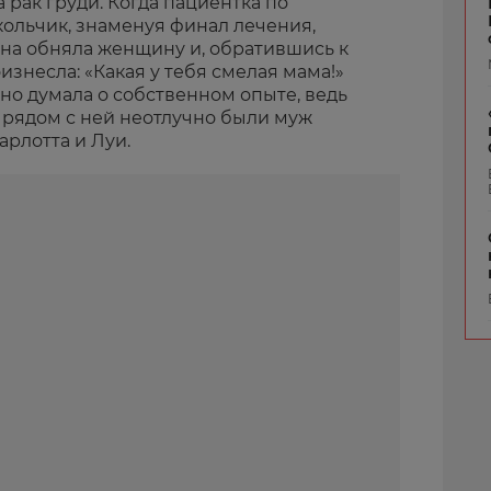
 рак груди. Когда пациентка по
кольчик, знаменуя финал лечения,
Она обняла женщину и, обратившись к
изнесла: «Какая у тебя смелая мама!»
но думала о собственном опыте, ведь
, рядом с ней неотлучно были муж
рлотта и Луи.