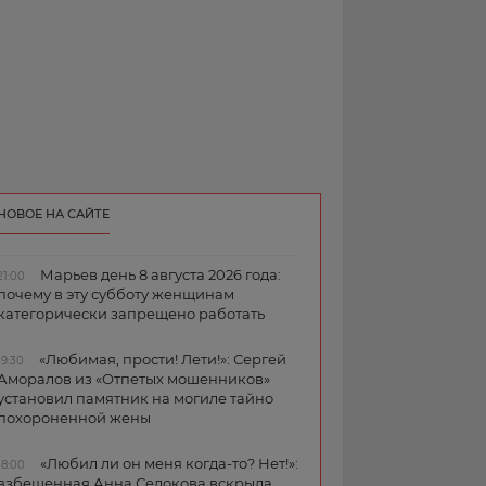
НОВОЕ НА САЙТЕ
Марьев день 8 августа 2026 года:
21:00
почему в эту субботу женщинам
категорически запрещено работать
«Любимая, прости! Лети!»: Сергей
19:30
Аморалов из «Отпетых мошенников»
установил памятник на могиле тайно
похороненной жены
«Любил ли он меня когда-то? Нет!»:
18:00
взбешенная Анна Седокова вскрыла