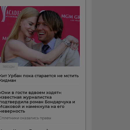
ЗВЕЗДЫ
Кит Урбан пока старается не мстить
Кидман
«Они в гости вдвоем ходят»:
известная журналистка
подтвердила роман Бондарчука и
Исаковой и намекнула на его
неверность
Сплетники оказались правы