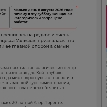
что
Марьев день 8 августа 2026 года:
ейт
почему в эту субботу женщинам
категорически запрещено
работать
н решилась на редкое и очень
цесса Уэльская призналась, что
ли ее главной опорой в самый
льяма посетила онкологический центр
тот визит стал для Кейт глубоко
 года мир содрогнулся от новости о
изматывающий курс химиотерапии,
рошлого года смогла объявить о
ась с 30-летней Клэр Лоренте,