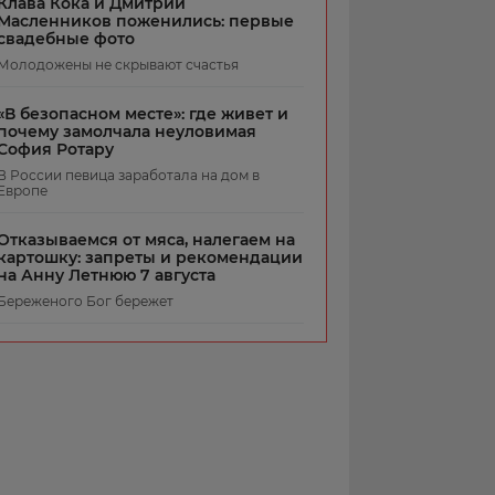
Клава Кока и Дмитрий
Масленников поженились: первые
свадебные фото
Молодожены не скрывают счастья
«В безопасном месте»: где живет и
почему замолчала неуловимая
София Ротару
В России певица заработала на дом в
Европе
Отказываемся от мяса, налегаем на
картошку: запреты и рекомендации
на Анну Летнюю 7 августа
Береженого Бог бережет