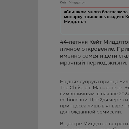
Кейт Миддлтон
«Слишком много болтала»: за 
монарху пришлось осадить К
Миддлтон
44-летняя Кейт Миддлто
личное откровение. Прин
именно семья и дети ста
мрачный период жизни.
На днях супруга принца Уи
The Christie в Манчестере. Э
символичным: в начале 2024
ее болезни. Пройдя через 
принцесса лишь в январе п
долгожданной ремиссии.
В центре Миддлтон встретил