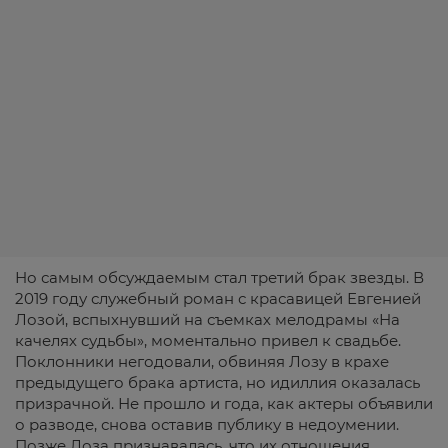
Но самым обсуждаемым стал третий брак звезды. В
2019 году служебный роман с красавицей Евгенией
Лозой, вспыхнувший на съемках мелодрамы «На
качелях судьбы», моментально привел к свадьбе.
Поклонники негодовали, обвиняя Лозу в крахе
предыдущего брака артиста, но идиллия оказалась
призрачной. Не прошло и года, как актеры объявили
о разводе, снова оставив публику в недоумении.
Позже Лоза признавалась, что их отношения