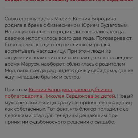
Свою старшую дочь Марию Ксения Бородина
родила в браке с бизнесменом Юрием Будаговым.
Но так уж вышло, что родители расстались, когда
девочке исполнилось всего два года. Поговаривают,
было время, когда отец не слишком рвался
воспитывать наследницу. При этом люди из
окружения знаменитости отмечают, что в последнее
время Маруся, наоборот, сблизилась с родителем.
Мол, папа всегда рад видеть дочь у себя дома, где ее
ждут младшие братик и сестра.
При этом
Ксения Бородина ранее публично
поблагодарила Николая Сердюкова за детей
. Новый
муж светской львицы сразу же принял ее наследниц
как собственных. Тот факт, что блогер поладил с ее
девочками, стал для теледивы решающим при
принятии судьбоносного решения о свадьбе.