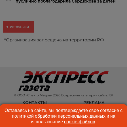
публично поблагодарила Сердюкова за детей
▼ источники
*
Организация запрещена на территории РФ
© ООО «Спектр Медиа» 2026 Возрастная категория сайта: 18+
КОНТАКТЫ
РЕКЛАМА
Оставаясь на сайте, вы подтверждаете свое согласие с
КУКИ-ФАЙЛЫ
ПОЛЬЗОВАТЕЛЬСКОЕ
политикой обработки персональных данных
и на
СОГЛАШЕНИЕ
использование
cookie-файлов
.