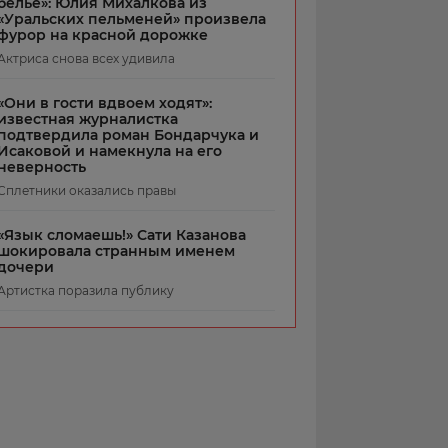
белье»: Юлия Михалкова из
«Уральских пельменей» произвела
фурор на красной дорожке
Актриса снова всех удивила
«Они в гости вдвоем ходят»:
известная журналистка
подтвердила роман Бондарчука и
Исаковой и намекнула на его
неверность
Сплетники оказались правы
«Язык сломаешь!» Сати Казанова
шокировала странным именем
дочери
Артистка поразила публику