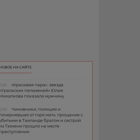
НОВОЕ НА САЙТЕ
«Красивая пара»: звезда
13:30
«Уральских пельменей» Юлия
Михалкова показала мужчину
Чиновники, полиция и
12:00
почерневшая от горя мать: прощание с
убитыми в Таиланде братом и сестрой
из Тюмени прошло на месте
преступления