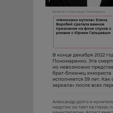
Валерий и Александр Пономаренко
«Немножко мутила»: Елена
Воробей сделала важное
признание на фоне слухов о
романе с Юрием Гальцевым
В конце декабря 2022 го
Пономаренко. Эта смерть
но невозможно представ
брат-близнец юмориста 
исполняется 59 лет. Как
зеркала» после всех пе
Александр долго и мучител
недугом: он таял на глазах
химиотерапии. Артист вмест