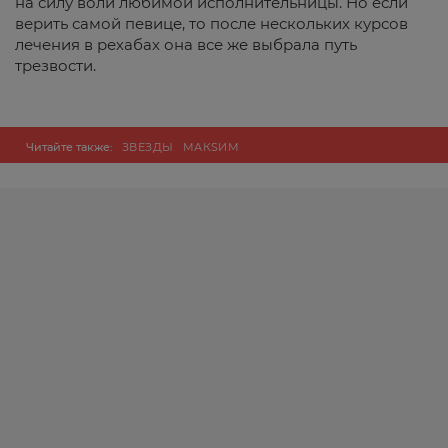
на силу воли любимой исполнительницы. Но если
верить самой певице, то после нескольких курсов
лечения в рехабах она все же выбрала путь
трезвости.
Читайте также:
ЗВЕЗДЫ
МАКSИМ