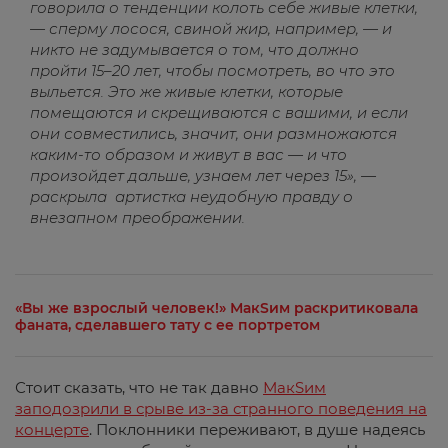
говорила о тенденции колоть себе живые клетки,
— сперму лосося, свиной жир, например, — и
никто не задумывается о том, что должно
пройти 15–20 лет, чтобы посмотреть, во что это
выльется. Это же живые клетки, которые
помещаются и скрещиваются с вашими, и если
они совместились, значит, они размножаются
каким-то образом и живут в вас — и что
произойдет дальше, узнаем лет через 15», —
раскрыла артистка неудобную правду о
внезапном преображении.
«Вы же взрослый человек!» МакSим раскритиковала
фаната, сделавшего тату с ее портретом
Стоит сказать, что не так давно
МакSим
заподозрили в срыве из-за странного поведения на
концерте
. Поклонники переживают, в душе надеясь