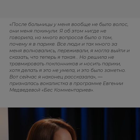
«После больницы у меня вообще не было волос,
они меня покинули. Я об этом нигде не
говорила, но много вопросов было о том,
почему я в парике. Все люди и так много за
меня волновались, переживали, я могла выйти и
сказать, что теперь я такая… Но решила не
травмировать поклонников и носить парики,
хотя делать я это не умела, и это было заметно.
Вот сейчас я наконец рассказала», —
призналась вокалистка в программе Евгении
Медведевой «Бес Комментариев».