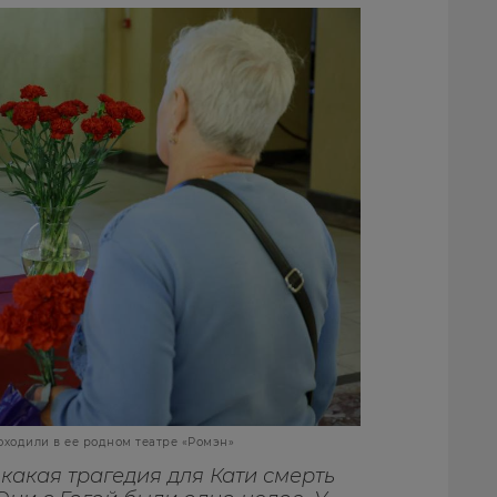
одили в ее родном театре «Ромэн»
 какая трагедия для Кати смерть