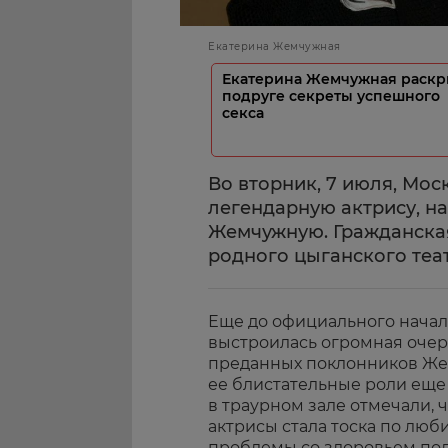
Екатерина Жемчужная
Екатерина Жемчужная раскр
подруге секреты успешного
секса
Во вторник, 7 июля, Мос
легендарную актрису, н
Жемчужную. Гражданская
родного цыганского теа
Еще до официального начал
выстроилась огромная очере
преданных поклонников Же
ее блистательные роли еще
в траурном зале отмечали, 
актрисы стала тоска по лю
проблемы со здоровьем по