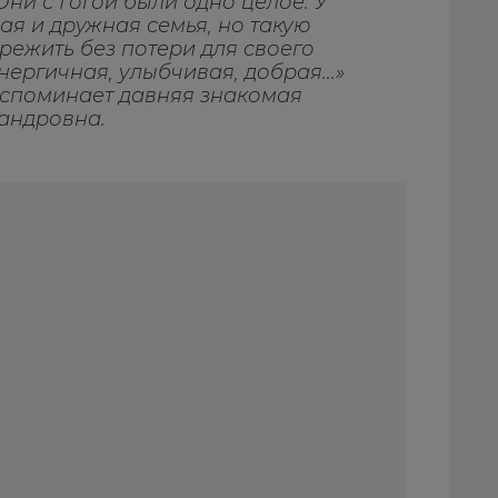
Они с Гогой были одно целое. У
я и дружная семья, но такую
режить без потери для своего
ергичная, улыбчивая, добрая...»
 вспоминает давняя знакомая
андровна.