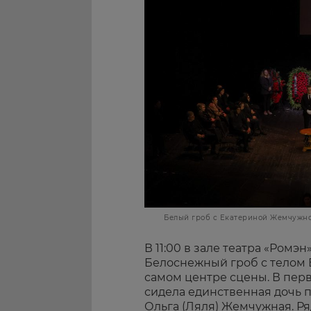
Белый гроб с Екатериной Жемчужно
В 11:00 в зале театра «Ромэ
Белоснежный гроб с телом
самом центре сцены. В перв
сидела единственная дочь 
Ольга (Ляля) Жемчужная. Ря