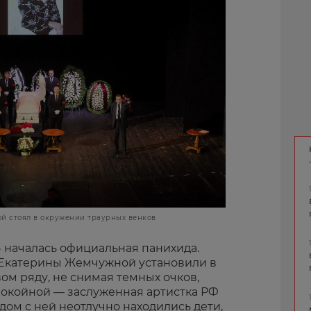
й стоял в окружении траурных венков
н» началась официальная панихида.
 Екатерины Жемчужной установили в
ом ряду, не снимая темных очков,
покойной — заслуженная артистка РФ
дом с ней неотлучно находились дети,