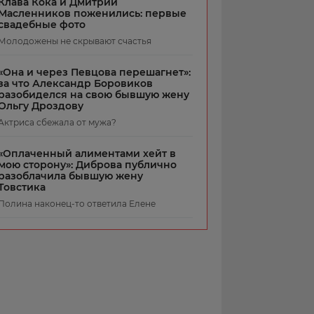
Клава Кока и Дмитрий
Масленников поженились: первые
свадебные фото
Молодожены не скрывают счастья
«Она и через Певцова перешагнет»:
за что Александр Боровиков
разобиделся на свою бывшую жену
Ольгу Дроздову
Актриса сбежала от мужа?
«Оплаченный алиментами хейт в
мою сторону»: Диброва публично
разоблачила бывшую жену
Товстика
Полина наконец-то ответила Елене