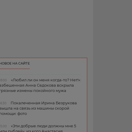
НОВОЕ НА САЙТЕ
«Любил ли он меня когда-то? Нет!»:
18:00
взбешенная Анна Седокова вскрыла
грязные измены покойного мужа
Покалеченная Ирина Безрукова
16:30
вышла на связь из машины скорой
помощи: фото
«Эти добрые люди должны мне 5
15:00
млн рублей»: из кого Анастасия