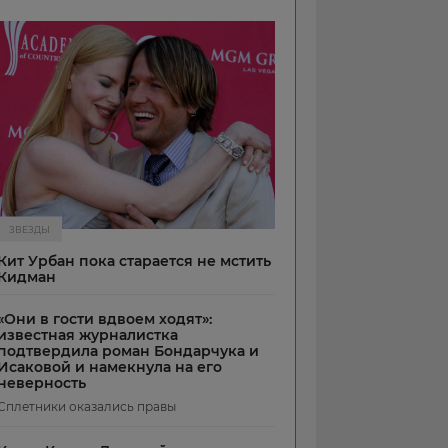
ЗВЕЗДЫ
Кит Урбан пока старается не мстить
Кидман
«Они в гости вдвоем ходят»:
известная журналистка
подтвердила роман Бондарчука и
Исаковой и намекнула на его
неверность
Сплетники оказались правы