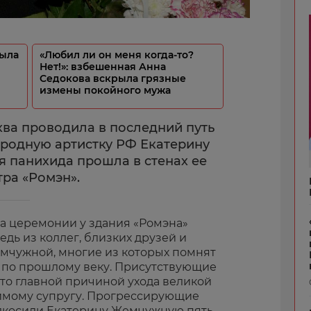
ыла
«Любил ли он меня когда-то?
Нет!»: взбешенная Анна
Седокова вскрыла грязные
измены покойного мужа
ква проводила в последний путь
ародную артистку РФ Екатерину
 панихида прошла в стенах ее
тра «Ромэн».
а церемонии у здания «Ромэна»
дь из коллег, близких друзей и
мчужной, многие из которых помнят
 по прошлому веку. Присутствующие
что главной причиной ухода великой
бимому супругу. Прогрессирующие
дкосили Екатерину Жемчужную пять