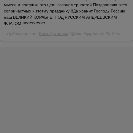
мысли и поступки это цепь закономерностей.Поздравляю всех
сопричастных к этотму празднику!!!Да хранит Господь Россию ,
наш ВЕЛИКИЙ КОРАБЛЬ, ПОД РУССКИМ АНДРЕЕВСКИМ
ФЛАГОМ.!!!????????
Публикация от
Вика Цыганова
(@vika.tsyganova)
29 Июл 2018 в 1:02 PDT