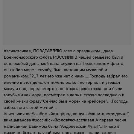
#ясчастливая, ПОЗДРАВЛЯЮ всех с праздником , днем
Военно-морского флота РОССИИ!!!В нашей семьеэто был и
есть особый день, мой папа служил на Тихоокенском флоте,
он любил море , службу, был настоящим мужиной и
романтиком.??17 лет его уже нет с нами....Господь забрал его
именно в этот день, он тяжело болел, но терпел, и утешал
маму и нас, перед смертью он открыл свои глаза, они были
голубыми как море, посмотрел в даль и сказал последнюю в
своей жизни фразу"Сейчас бы в море- на крейсере"....Господь
забрал его с этой мечтой...
#оченьличное#любимыйотец#роднаядуша#капитанскаядочка#
викацыганова #российскийфлот#ясчастливая А первая песня
написанная Вадимом была "Андреевский Флаг!"..Ничего в
жизни не бывает случайным, наша жизнь , наши встречи,