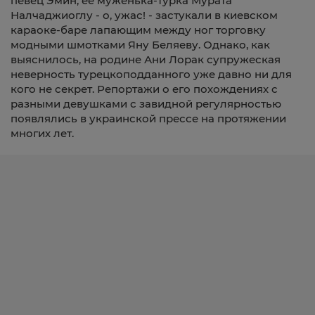
певец Эмин, ее муженька-турка Мурата
Налчаджиоглу -
о, ужас! - застукали в киевском
караоке-баре лапающим между ног торговку
модными шмотками Яну Беляеву.
Однако, как
выяснилось, на родине Ани Лорак супружеская
неверность турецкоподданного уже давно ни для
кого не секрет.
Репортажи о его похождениях с
разными девушками с завидной регулярностью
появлялись в украинской прессе
на протяжении
многих лет.