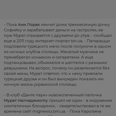
- Пока
Ани Лорак
нянчит дома трехмесячную дочку
Софийку и зарабатывает деньги на гастролях, ее
муж Мурат отрывается с друзьями до утра, - сообщал
еще в 2011 году интернет-портал tsn.ua. - Папарацци
подловили турецкого мачо после полуночи в одном
из ночных клубов столицы. Женатый мужчина не
пренебрегал коньяком и сигаретами. А еще
подтанцовывал, обнимался и шептался с разными
девушками. На вопрос, почему он развлекается без
своей жены, Мурат ответил, что к нему приехали
турецкие друзья и он был вынужден показать им
ночную жизнь украинской столицы.
- В клуб «Данте парк» новоиспеченный папочка
Мурат Налчаджиоглу
пришел не один - в окружении
симпатичных блондинок, - свидетельствовал в те же
времена сайт mignews.com.ua. - Пока Каролина