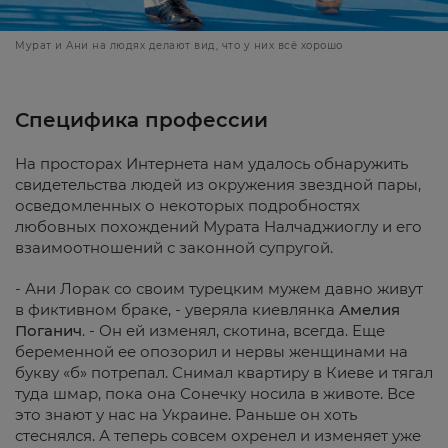
Мурат и Ани на людях делают вид, что у них всё хорошо
Специфика профессии
На просторах Интернета нам удалось обнаружить
свидетельства людей из окружения звездной пары,
осведомленных о некоторых подробностях
любовных похождений Мурата Налчаджиоглу и его
взаимоотношений с законной супругой.
- Ани Лорак со своим турецким мужем давно живут
в фиктивном браке, - уверяла киевлянка
Амелия
Поганич
. - Он ей изменял, скотина, всегда. Еще
беременной ее опозорил и нервы женщинами на
букву «б» потрепал. Снимал квартиру в Киеве и тягал
туда шмар, пока она Сонечку носила в животе. Все
это знают у нас на Украине. Раньше он хоть
стеснялся. А теперь совсем охренел и изменяет уже