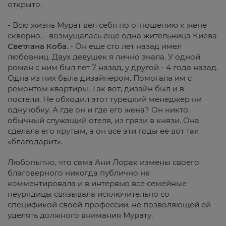
открыто.
- Всю жизнь Мурат вел себя по отношению к жене
скверно, - возмущалась еще одна жительница Киева
Светлана Коба
. - Он еще сто лет назад имел
любовниц. Двух девушек я лично знала. У одной
роман с ним был лет 7 назад, у другой - 4 года назад.
Одна из них была дизайнером. Помогала им с
ремонтом квартиры. Так вот, дизайн был и в
постели. Не обходил этот турецкий менеджер ни
одну юбку. А где он и где его жена? Он никто,
обычный служащий отеля, из грязи в князи. Она
сделала его крутым, а он все эти годы ее вот так
«благодарит».
Любопытно, что сама Ани Лорак измены своего
благоверного никогда публично не
комментировала и в интервью все семейные
неурядицы связывала исключительно со
спецификой своей профессии, не позволяющей ей
уделять должного внимания Мурату.